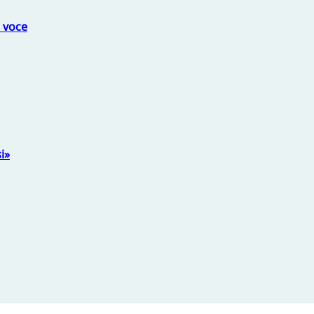
a voce
i»