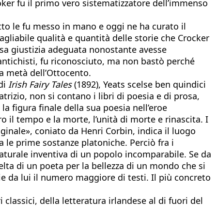
oker fu il primo vero sistematizzatore dell’immenso
tto le fu messo in mano e oggi ne ha curato il
uagliabile qualità e quantità delle storie che Crocker
resa giustizia adeguata nonostante avesse
antichisti, fu riconosciuto, ma non bastò perché
a metà dell’Ottocento.
di
Irish Fairy Tales
(1892), Yeats scelse ben quindici
trizio, non si contano i libri di poesia e di prosa,
la figura finale della sua poesia nell’eroe
 il tempo e la morte, l’unità di morte e rinascita. I
inale», coniato da Henri Corbin, indica il luogo
ia le prime sostanze platoniche. Perciò fra i
naturale inventiva di un popolo incomparabile. Se da
scelta di un poeta per la bellezza di un mondo che si
ie da lui il numero maggiore di testi. Il più concreto
classici, della letteratura irlandese al di fuori del