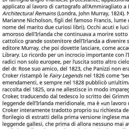
applicato al lavoro di cartografo all’Ammiragliato 
Architectural Remains
(Londra, John Murray, 1824). 
Marianne Nicholson, figli del famoso Francis, lume d
nome del marito due curiosi libri). Occhi acuti e luci
amoroso dell’Irlanda che continuava a morire sotto
cattolico grande sostenitore dell’Irlanda a divenire 
editore Murray, che poi dovette lasciare, come accad
Library. Lo ricordo per un incrocio importante con l
radici non solo europee, per l’uscita sotto altro cie
del dr. Rose suo amico, del 1823, che Panizzi non er
Croker ristampò le
Fairy Legends
nel 1826 come “sec
emendamenti, e sempre nel 1828 pubblicò un’ultima 
raccolta del 1825, ora ne allestisce in modo impareg
Croker, traducendo dal tedesco lo scritto dei Grimm
leggende dell’Irlanda meridionale, ma è «un lavoro
Croker interamente tradotto proprio su richiesta dei
florilegio di estratti della prima versione inglese 
leggende gallesi, che prima di allora nessuno mai 