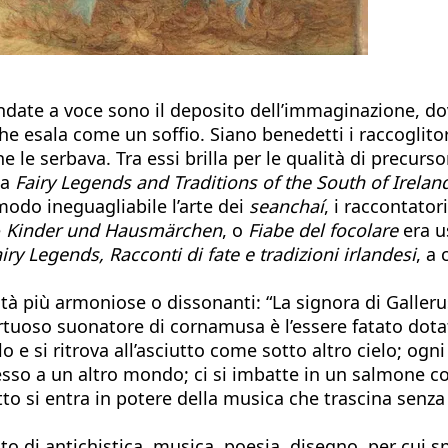
date a voce sono il deposito dell’immaginazione, dove
 che esala come un soffio. Siano benedetti i raccoglito
he le serbava. Tra essi brilla per le qualità di precur
ma
Fairy Legends and Traditions of the South of Irelan
modo ineguagliabile l’arte dei
seanchaí
, i raccontator
e
Kinder und Hausmärchen
, o
Fiabe del focolare
era u
iry Legends, Racconti di fate e tradizioni irlandesi
, a
ilità più armoniose o dissonanti: “La signora di Galler
 virtuoso suonatore di cornamusa è l’essere fatato dota
llo e si ritrova all’asciutto come sotto altro cielo; o
esso a un altro mondo; ci si imbatte in un salmone con 
utto si entra in potere della musica che trascina senz
to di antichistica, musica, poesia, disegno, per cui 