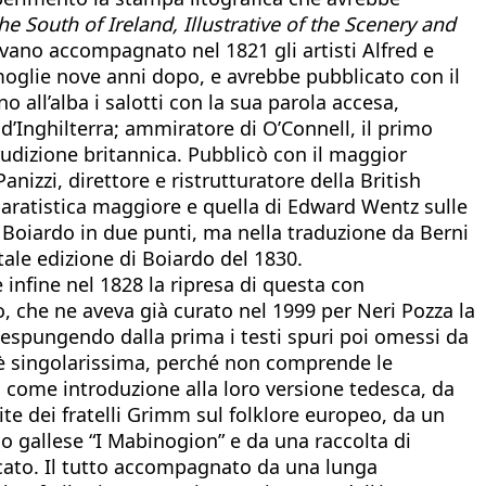
he South of Ireland, Illustrative of the Scenery and
evano accompagnato nel 1821 gli artisti Alfred e
 moglie nove anni dopo, e avrebbe pubblicato con il
o all’alba i salotti con la sua parola accesa,
no d’Inghilterra; ammiratore di O’Connell, il primo
erudizione britannica. Pubblicò con il maggior
izzi, direttore e ristrutturatore della British
mparatistica maggiore e quella di Edward Wentz sulle
ta Boiardo in due punti, ma nella traduzione da Berni
tale edizione di Boiardo del 1830.
infine nel 1828 la ripresa di questa con
 che ne aveva già curato nel 1999 per Neri Pozza la
, espungendo dalla prima i testi spuri poi omessi da
a è singolarissima, perché non comprende le
 come introduzione alla loro versione tedesca, da
te dei fratelli Grimm sul folklore europeo, da un
co gallese “I Mabinogion” e da una raccolta di
icato. Il tutto accompagnato da una lunga