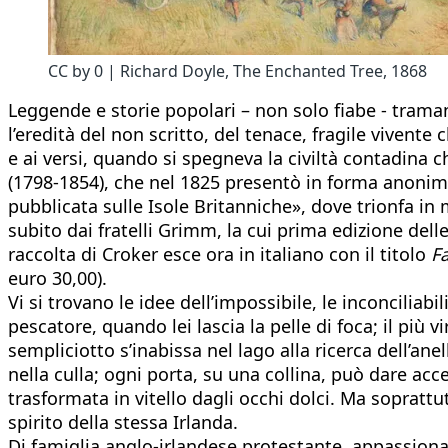
CC by 0 | Richard Doyle, The Enchanted Tree, 1868
Leggende e storie popolari – non solo fiabe - traman
l’eredità del non scritto, del tenace, fragile vivente
e ai versi, quando si spegneva la civiltà contadina c
(1798-1854), che nel 1825 presentò in forma anoni
pubblicata sulle Isole Britanniche», dove trionfa in 
subito dai fratelli Grimm, la cui prima edizione dell
raccolta di Croker esce ora in italiano con il titolo
Fa
euro 30,00).
Vi si trovano le idee dell’impossibile, le inconciliab
pescatore, quando lei lascia la pelle di foca; il più
sempliciotto s’inabissa nel lago alla ricerca dell’ane
nella culla; ogni porta, su una collina, può dare acc
trasformata in vitello dagli occhi dolci. Ma sopratt
spirito della stessa Irlanda.
Di famiglia anglo-irlandese protestante, appassiona