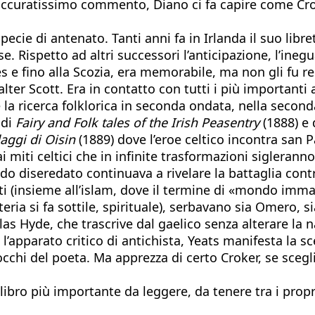
l’accuratissimo commento, Diano ci fa capire come Cr
ie di antenato. Tanti anni fa in Irlanda il suo libre
. Rispetto ad altri successori l’anticipazione, l’ineg
es e fino alla Scozia, era memorabile, ma non gli fu 
er Scott. Era in contatto con tutti i più importanti 
 ricerca folklorica in seconda ondata, nella second
 di
Fairy and Folk tales of the Irish Peasentry
(1888) e 
aggi di Oisin
(1889) dove l’eroe celtico incontra san Pa
 miti celtici che in infinite trasformazioni sigleranno 
o diseredato continuava a rivelare la battaglia contro
i (insieme all’islam, dove il termine di «mondo immag
teria si fa sottile, spirituale), serbavano sia Omero, s
s Hyde, che trascrive dal gaelico senza alterare la 
a l’apparato critico di antichista, Yeats manifesta la 
itocchi del poeta. Ma apprezza di certo Croker, se scegl
 libro più importante da leggere, da tenere tra i propri 