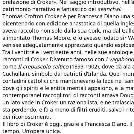
prefazione di Croker». Nel saggio introduttivo, nel
patrimonio narrativo e fantastico dei
seanchaí
.
Thomas Crofton Croker è per Francesca Diano una spec
bicentenario con edizione anastatica di quella inglese
aveva raccolto non solo dalla sua Cork, ma dal Gall
alimentato Thomas Moore, e lo avesse lodato sir Walt
venisse adeguatamente apprezzato quando esplose la
Tra i ventitré e i ventisette anni, nelle sue antologie
racconti di Croker. Divenuto famoso con
I vagabond
come
Il crepuscolo celtico
(1893-1902), dove dà ala ai
Cuchullain, simbolo dai patrioti d’Irlanda. Quel mond
contadini cattolici che mantenevano la fede nei sant
dove gli spiriti e le entità mentali appaiono, e la ma
contemporanei raccoglitori di racconti amava Dougla
un lato vede in Croker un razionalista, e ne tralasci
sta perdendo, e fa a meno di filtri eruditi, salvo i r
dei riconoscimenti.
Il libro di Croker è oggi, grazie a Francesca Diano, il
tempo. Un’opera unica.