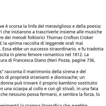
 è scorsa la linfa del meraviglioso e della poesia:
ri che iniziarono a trascriverle insieme alle musiche
sore dei metodi folklorici Thomas Crofton Croker
d
, la «prima raccolta di leggende orali mai
i. Essa ebbe un successo straordinario, e fu tradotta
scita in pieno fervore romantico nel 1812. La
 cura di Francesca Diano (Neri Pozza, pagine 736,
us” racconta il matrimonio della sirena e del
to di proprietà stranianti e dionisiache; un
gni donna può trovare il proprio bambino sostituito
una sciarpa al collo e con gli stivali, in una fata
a che nessuno possa fermarsi, e sembra la forza, lo
sperimentò la stampa litografica che avrebbe