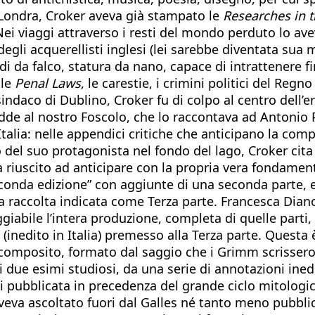
a Londra, Croker aveva già stampato le
Researches in t
Nei viaggi attraverso i resti del mondo perduto lo av
egli acquerellisti inglesi (lei sarebbe diventata sua
di da falco, statura da nano, capace di intrattenere fin
 le
Penal Laws
, le carestie, i crimini politici del Reg
sindaco di Dublino, Croker fu di colpo al centro dell’
de al nostro Foscolo, che lo raccontava ad Antonio Pan
’Italia: nelle appendici critiche che anticipano la co
lo del suo protagonista nel fondo del lago, Croker ci
a riuscito ad anticipare con la propria vera fondamen
onda edizione” con aggiunte di una seconda parte, e 
raccolta indicata come Terza parte. Francesca Diano,
giabile l’intera produzione, completa di quelle parti
 (inedito in Italia) premesso alla Terza parte. Quest
 composito, formato dal saggio che i Grimm scrissero
 due esimi studiosi, da una serie di annotazioni inedi
mai pubblicata in precedenza del grande ciclo mitologi
aveva ascoltato fuori dal Galles né tanto meno pubbl