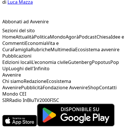
di
Luca Mazza
Abbonati ad Avvenire
Sezioni del sito
Home
Attualità
Politica
Mondo
Agorà
Podcast
Chiesa
Idee e
Commenti
Economia
Vita e
Cura
Famiglia
Rubriche
Multimedia
Ecosistema avvenire
Pubblicazioni
Edizioni locali
L'economia civile
Gutenberg
Popotus
Pop
Up
Luoghi dell'Infinito
Avvenire
Chi siamo
Redazione
Ecosistema
Avvenire
Pubblicità
Fondazione Avvenire
Shop
Contatti
Mondo CEI
SIR
Radio InBlu
TV2000
FISC