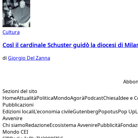
Cultura
Così il cardinale Schuster guidò la diocesi di Mil
di
Giorgio Del Zanna
Abbon
Sezioni del sito
Home
Attualità
Politica
Mondo
Agorà
Podcast
Chiesa
Idee e 
Pubblicazioni
Edizioni locali
L'economia civile
Gutenberg
Popotus
Pop Up
L
Avvenire
Chi siamo
Redazione
Ecosistema Avvenire
Pubblicità
Fondaz
Mondo CEI