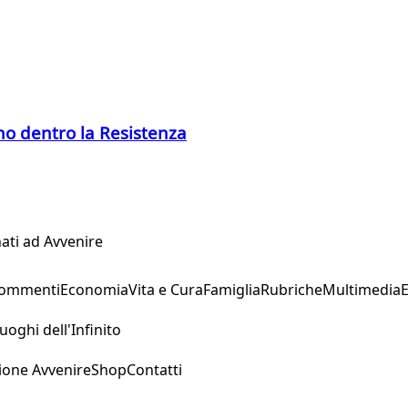
ano dentro la Resistenza
ati ad Avvenire
Commenti
Economia
Vita e Cura
Famiglia
Rubriche
Multimedia
uoghi dell'Infinito
ione Avvenire
Shop
Contatti