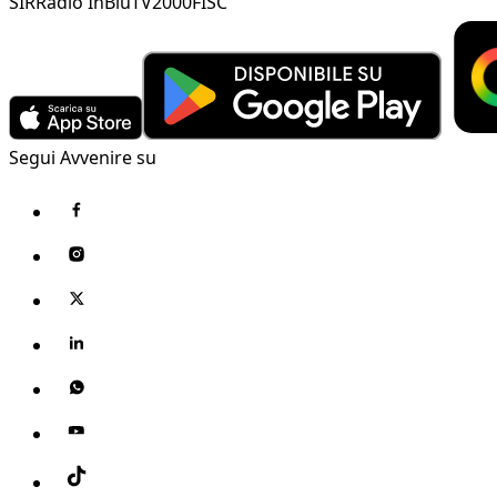
SIR
Radio InBlu
TV2000
FISC
Segui Avvenire su