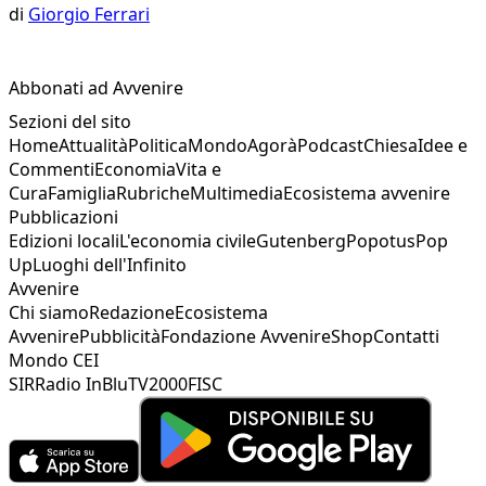
di
Giorgio Ferrari
Abbonati ad Avvenire
Sezioni del sito
Home
Attualità
Politica
Mondo
Agorà
Podcast
Chiesa
Idee e
Commenti
Economia
Vita e
Cura
Famiglia
Rubriche
Multimedia
Ecosistema avvenire
Pubblicazioni
Edizioni locali
L'economia civile
Gutenberg
Popotus
Pop
Up
Luoghi dell'Infinito
Avvenire
Chi siamo
Redazione
Ecosistema
Avvenire
Pubblicità
Fondazione Avvenire
Shop
Contatti
Mondo CEI
SIR
Radio InBlu
TV2000
FISC