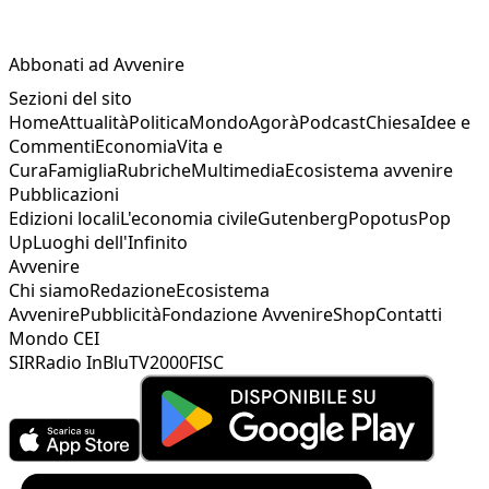
Abbonati ad Avvenire
Sezioni del sito
Home
Attualità
Politica
Mondo
Agorà
Podcast
Chiesa
Idee e
Commenti
Economia
Vita e
Cura
Famiglia
Rubriche
Multimedia
Ecosistema avvenire
Pubblicazioni
Edizioni locali
L'economia civile
Gutenberg
Popotus
Pop
Up
Luoghi dell'Infinito
Avvenire
Chi siamo
Redazione
Ecosistema
Avvenire
Pubblicità
Fondazione Avvenire
Shop
Contatti
Mondo CEI
SIR
Radio InBlu
TV2000
FISC