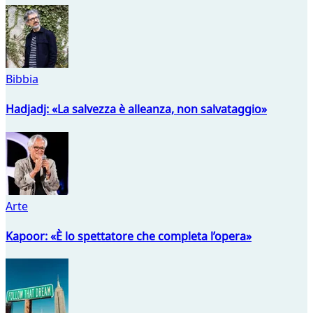
Bibbia
Hadjadj: «La salvezza è alleanza, non salvataggio»
Arte
Kapoor: «È lo spettatore che completa l’opera»