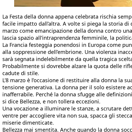
La Festa della donna appena celebrata rischia sempre
facile impatto dall’altra. A volte si piega la storia d
marzo come emancipazione della donna contro una se
lascia spazio all’intraprendenza femminile, la polit
La Francia festeggia ponendosi in Europa come punta 
alla soppressione dell’embrione. Una violenza inacce
sarà segnata indelebilmente da quella tragica scelt
Probabilmente si dovrebbe alzare la quota delle rifl
cadute di stile.
L’8 marzo è l’occasione di restituire alla donna la s
tensione generativa. La donna per il solo esistere acq
inafferrabile. Perché la donna sfugge alle definizioni
si dice Bellezza, e non tollera eccezioni.
Una vocazione a illuminare le stanze, a scrutare dett
ventre per accogliere vita non sua, spacca gli stecca
miserie dimenticate.
Bellezza mai smentita. Anche quando la donna soccombe 