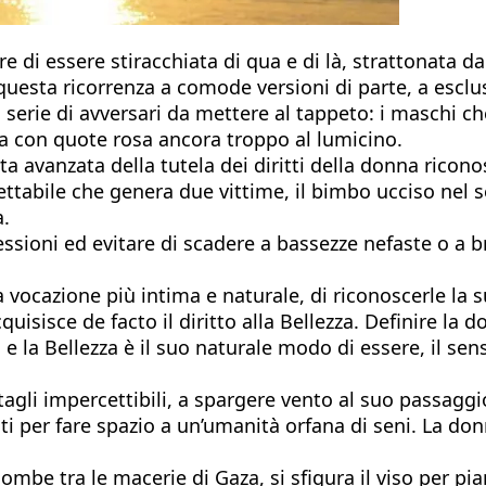
 di essere stiracchiata di qua e di là, strattonata d
i questa ricorrenza a comode versioni di parte, a esclus
rie di avversari da mettere al tappeto: i maschi che
ica con quote rosa ancora troppo al lumicino.
avanzata della tutela dei diritti della donna riconosc
ttabile che genera due vittime, il bimbo ucciso nel 
a.
essioni ed evitare di scadere a bassezze nefaste o a
ua vocazione più intima e naturale, di riconoscerle la
uisisce de facto il diritto alla Bellezza. Definire la d
 e la Bellezza è il suo naturale modo di essere, il sen
agli impercettibili, a spargere vento al suo passaggio
ti per fare spazio a un’umanità orfana di seni. La donn
tra le macerie di Gaza, si sfigura il viso per piangere