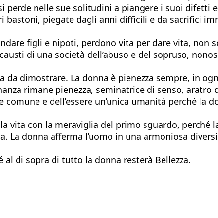
perde nelle sue solitudini a piangere i suoi difetti
ri bastoni, piegate dagli anni difficili e da sacrifici
are figli e nipoti, perdono vita per dare vita, non 
locausti di una società dell’abuso e del sopruso, non
da dimostrare. La donna è pienezza sempre, in ogni s
nanza rimane pienezza, seminatrice di senso, aratro d
ere comune e dell’essere un’unica umanità perché la
a vita con la meraviglia del primo sguardo, perché la
 La donna afferma l’uomo in una armoniosa diversità 
al di sopra di tutto la donna resterà Bellezza.