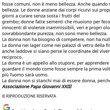
fosse comuni, non è meno bellezza. Anche quando si 
bellezza. Le donne anziane dai corpi ricurvi sui prop
giorni a curare senza sosta i frutti del
grembo; donne fatte sementi che muoiono per fecond
innocenti di violenze inammissibili, veri e propri o
sovrabbondante purezza, non sono meno bellezza.
La donna non ha bisogno di competere, non ha nulla 
La donna nei lager come nei palazzi di vetro della fi
anche laddove si siano perse le coordinate del viv
reciproco.
La donna è un appello allo stupore, per apprendere l
guardare il mondo come fosse sempre la prima volta.
più l’uomo sarà uomo.
La donna non si stanchi mai di essere donna, perché 
Associazione Papa Giovanni XXIII
© RIPRODUZIONE RISERVATA