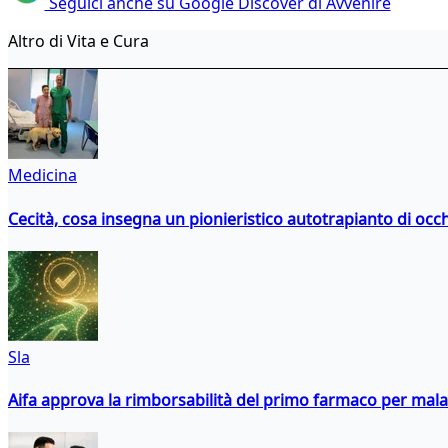
Seguici anche su Google Discover di Avvenire
Altro di Vita e Cura
Medicina
Cecità, cosa insegna un pionieristico autotrapianto di occ
Sla
Aifa approva la rimborsabilità del primo farmaco per malati