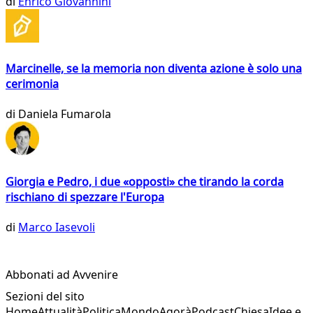
di
Enrico Giovannini
Marcinelle, se la memoria non diventa azione è solo una
cerimonia
di
Daniela Fumarola
Giorgia e Pedro, i due «opposti» che tirando la corda
rischiano di spezzare l'Europa
di
Marco Iasevoli
Abbonati ad Avvenire
Sezioni del sito
Home
Attualità
Politica
Mondo
Agorà
Podcast
Chiesa
Idee e