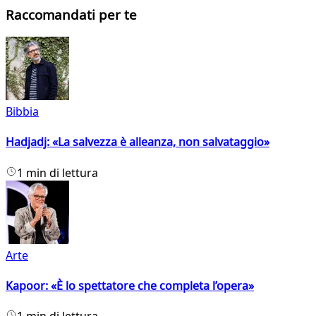
Raccomandati per te
Bibbia
Hadjadj: «La salvezza è alleanza, non salvataggio»
1 min di lettura
Arte
Kapoor: «È lo spettatore che completa l’opera»