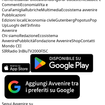
Commenti
Economia
Vita e
Cura
Famiglia
Rubriche
Multimedia
Ecosistema avvenire
Pubblicazioni
Edizioni locali
L'economia civile
Gutenberg
Popotus
Pop
Up
Luoghi dell'Infinito
Avvenire
Chi siamo
Redazione
Ecosistema
Avvenire
Pubblicità
Fondazione Avvenire
Shop
Contatti
Mondo CEI
SIR
Radio InBlu
TV2000
FISC
Segui Avvenire su