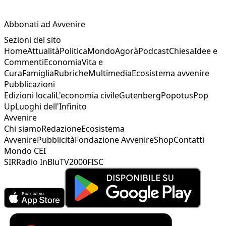
Abbonati ad Avvenire
Sezioni del sito
Home
Attualità
Politica
Mondo
Agorà
Podcast
Chiesa
Idee e
Commenti
Economia
Vita e
Cura
Famiglia
Rubriche
Multimedia
Ecosistema avvenire
Pubblicazioni
Edizioni locali
L'economia civile
Gutenberg
Popotus
Pop
Up
Luoghi dell'Infinito
Avvenire
Chi siamo
Redazione
Ecosistema
Avvenire
Pubblicità
Fondazione Avvenire
Shop
Contatti
Mondo CEI
SIR
Radio InBlu
TV2000
FISC