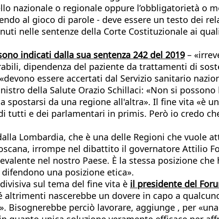
ivello nazionale o regionale oppure l’obbligatorietà o 
orrendo al gioco di parole - deve essere un testo dei re
nuti nelle sentenze della Corte Costituzionale ai qual
– sono indicati dalla sua sentenza 242 del 2019
– «irrev
erabili, dipendenza del paziente da trattamenti di sos
e «devono essere accertati dal Servizio sanitario nazio
nistro della Salute Orazio Schillaci: «Non si possono 
a spostarsi da una regione all'altra». Il fine vita «è
di tutti e dei parlamentari in primis. Però io credo ch
ni, dalla Lombardia, che è una delle Regioni che vuol
scana, irrompe nel dibattito il governatore Attilio 
evalente nel nostro Paese. È la stessa posizione ch
e difendono una posizione etica».
ivisiva sul tema del fine vita è
il presidente del For
é altrimenti nascerebbe un dovere in capo a qualcuno 
». Bisognerebbe perciò lavorare, aggiunge , per «una p
e, in quanto unica soluzione veramente efficace per aff