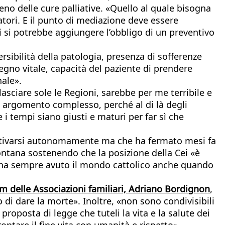
meno delle cure palliative. «Quello al quale bisogna
latori. E il punto di mediazione deve essere
i si potrebbe aggiungere l’obbligo di un preventivo
ersibilità della patologia, presenza di sofferenze
tegno vitale, capacità del paziente di prendere
nale».
lasciare sole le Regioni, sarebbe per me terribile e
 un argomento complesso, perché al di là degli
e i tempi siano giusti e maturi per far sì che
e attivarsi autonomamente ma che ha fermato mesi fa
Fontana sostenendo che la posizione della Cei «è
e ha sempre avuto il mondo cattolico anche quando
um delle Associazioni familiari, Adriano Bordignon
,
di dare la morte». Inoltre, «non sono condivisibili
roposta di legge che tuteli la vita e la salute dei
rontare il fine vita con umanità e rispetto».