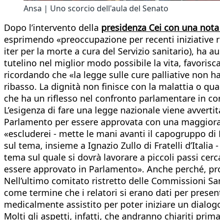
Ansa | Uno scorcio dell'aula del Senato
Dopo l’intervento della
presidenza Cei con una nota 
esprimendo «preoccupazione per recenti iniziative re
iter per la morte a cura del Servizio sanitario), ha a
tutelino nel miglior modo possibile la vita, favoris
ricordando che «la legge sulle cure palliative non h
ribasso. La dignità non finisce con la malattia o qu
che ha un riflesso nel confronto parlamentare in co
L’esigenza di fare una legge nazionale viene avverti
Parlamento per essere approvata con una maggioranz
«escluderei - mette le mani avanti il capogruppo di 
sul tema, insieme a Ignazio Zullo di Fratelli d’Italia
tema sul quale si dovrà lavorare a piccoli passi ce
essere approvato in Parlamento». Anche perché, pros
Nell’ultimo comitato ristretto delle Commissioni San
come termine che i relatori si erano dati per present
medicalmente assistito per poter iniziare un dialog
Molti gli aspetti, infatti, che andranno chiariti pri