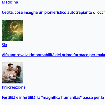
Medicina
Cecità, cosa insegna un pionieristico autotrapianto di occ
Sla
Aifa approva la rimborsabilità del primo farmaco per malati
Procreazione
Fertilità e infertilità, la “magnifica humanitas” passa per l