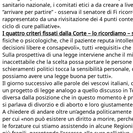
sanitario nazionale, i comitati etici a da creare a l
“arrivare per partire” - osserva il senatore di Fi ric
rappresentato da una rivisitazione dei 4 punti conte
ciclo di cure palliative».
I quattro criteri fissati dalla Corte – lo ricordiamo 
fisiche o psicologiche, che il paziente reputa intoll
decisioni libere e consapevoli», tutti «requisiti» ch
Sulla prospettiva di una legge interviene anche il mi
inaccettabile che la scelta possa portare le persone 
schieramenti politici tocca la sensibilità personale, 
possiamo avere una legge buona per tutti».
Il giorno successivo alle parole dei vescovi italia
un progetto di legge analogo a quello discusso in To
diversa dalla posizione che in questo momento è pr
si parlava di divorzio e di aborto e loro giustament
A chiedere di andare oltre un’agenda politicamente d
per cui «non può esistere un diritto a morire, perch
le forzature cui stiamo assistendo in alcune Regioni
più fragili, garantendo l’accesso alle cure palliativ