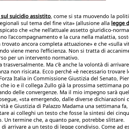
sul suicidio assistito
, come si sta muovendo la politi
gionali sul tema del fine vita» (allusione alla
legge 
uspicato che «che nell’attuale assetto giuridico-normat
cano l’accompagnamento e la cura nella malattia, sost
a trovato ancora completa attuazione» e che «sulla vi
ando viene meno l’efficienza. Non si tratta di accani
rso per un intervento normativo.
ta trasversalmente. Ma c’è anche la volontà di arriva
a non risicata. Ecco perché «è necessario trovare le
Forza Italia in Commissione Giustizia del Senato, Pie
 - che io e il collega Zullo già la prossima settimana 
rcando delle convergenze. Ma il mio impegno sarà quel
egue, «sta emergendo, dalle diverse dichiarazioni di
ità e Giustizia di Palazzo Madama una settimana fa, in
are ai colleghi un testo che fosse la sintesi dei cinqu
o. Un termine che, a quanto pare, potrebbe slittare.
ma di arrivare a un testo di legge condiviso. Come ad 