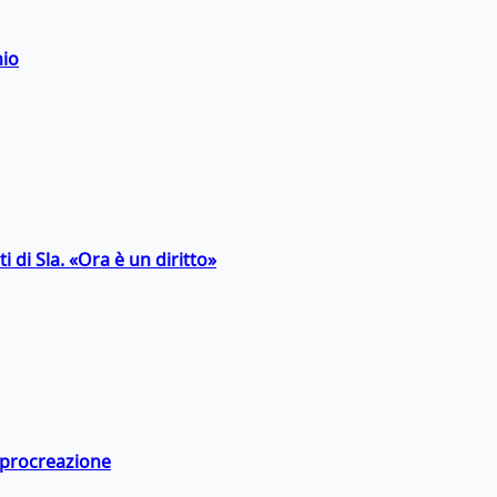
hio
 di Sla. «Ora è un diritto»
a procreazione