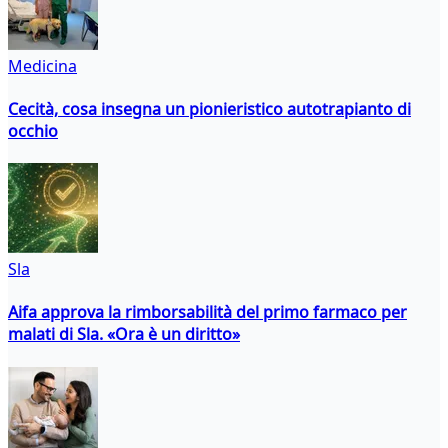
Medicina
Cecità, cosa insegna un pionieristico autotrapianto di
occhio
Sla
Aifa approva la rimborsabilità del primo farmaco per
malati di Sla. «Ora è un diritto»