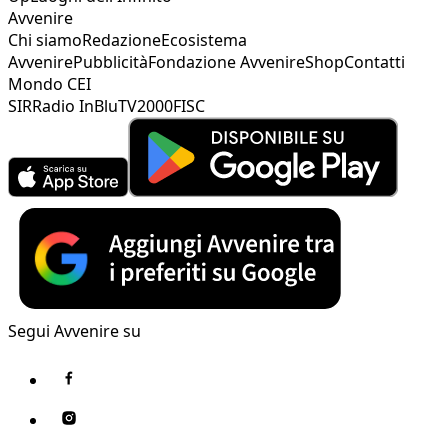
Avvenire
Chi siamo
Redazione
Ecosistema
Avvenire
Pubblicità
Fondazione Avvenire
Shop
Contatti
Mondo CEI
SIR
Radio InBlu
TV2000
FISC
Segui Avvenire su