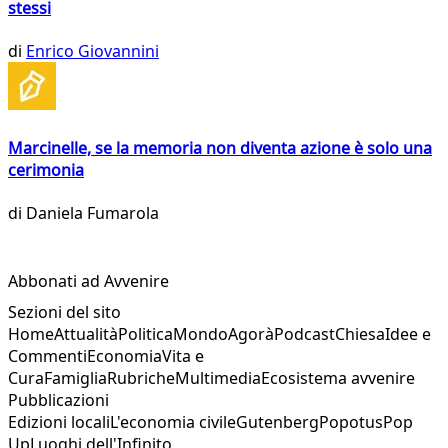
stessi
di
Enrico Giovannini
Marcinelle, se la memoria non diventa azione è solo una
cerimonia
di
Daniela Fumarola
Abbonati ad Avvenire
Sezioni del sito
Home
Attualità
Politica
Mondo
Agorà
Podcast
Chiesa
Idee e
Commenti
Economia
Vita e
Cura
Famiglia
Rubriche
Multimedia
Ecosistema avvenire
Pubblicazioni
Edizioni locali
L'economia civile
Gutenberg
Popotus
Pop
Up
Luoghi dell'Infinito