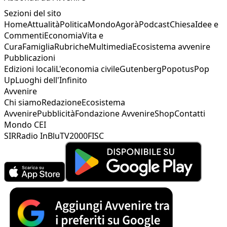
Sezioni del sito
Home
Attualità
Politica
Mondo
Agorà
Podcast
Chiesa
Idee e
Commenti
Economia
Vita e
Cura
Famiglia
Rubriche
Multimedia
Ecosistema avvenire
Pubblicazioni
Edizioni locali
L'economia civile
Gutenberg
Popotus
Pop
Up
Luoghi dell'Infinito
Avvenire
Chi siamo
Redazione
Ecosistema
Avvenire
Pubblicità
Fondazione Avvenire
Shop
Contatti
Mondo CEI
SIR
Radio InBlu
TV2000
FISC