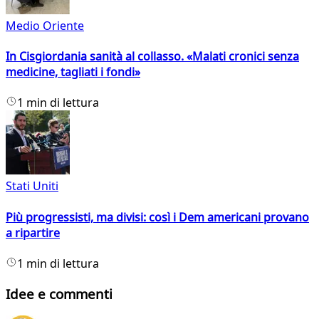
Medio Oriente
In Cisgiordania sanità al collasso. «Malati cronici senza
medicine, tagliati i fondi»
1 min di lettura
Stati Uniti
Più progressisti, ma divisi: così i Dem americani provano
a ripartire
1 min di lettura
Idee e commenti