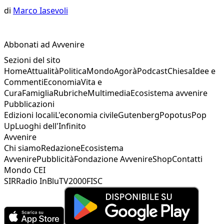
di
Marco Iasevoli
Abbonati ad Avvenire
Sezioni del sito
Home
Attualità
Politica
Mondo
Agorà
Podcast
Chiesa
Idee e
Commenti
Economia
Vita e
Cura
Famiglia
Rubriche
Multimedia
Ecosistema avvenire
Pubblicazioni
Edizioni locali
L'economia civile
Gutenberg
Popotus
Pop
Up
Luoghi dell'Infinito
Avvenire
Chi siamo
Redazione
Ecosistema
Avvenire
Pubblicità
Fondazione Avvenire
Shop
Contatti
Mondo CEI
SIR
Radio InBlu
TV2000
FISC