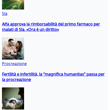
Sla
Aifa approva la rimborsabilità del primo farmaco per
malati di Sla. «Ora è un diritto»
Procreazione
Fertilità e infertilità, la “magnifica humanitas” passa per
la procreazione