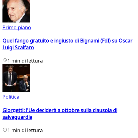
Primo piano
Quel fango gratuito e ingiusto di Bignami (FdI) su Oscar
Luigi Scalfaro
1 min di lettura
Politica
Giorgetti: l'Ue deciderà a ottobre sulla clausola di
salvaguardia
1 min di lettura