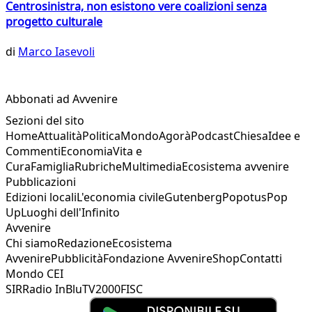
Centrosinistra, non esistono vere coalizioni senza
progetto culturale
di
Marco Iasevoli
Abbonati ad Avvenire
Sezioni del sito
Home
Attualità
Politica
Mondo
Agorà
Podcast
Chiesa
Idee e
Commenti
Economia
Vita e
Cura
Famiglia
Rubriche
Multimedia
Ecosistema avvenire
Pubblicazioni
Edizioni locali
L'economia civile
Gutenberg
Popotus
Pop
Up
Luoghi dell'Infinito
Avvenire
Chi siamo
Redazione
Ecosistema
Avvenire
Pubblicità
Fondazione Avvenire
Shop
Contatti
Mondo CEI
SIR
Radio InBlu
TV2000
FISC