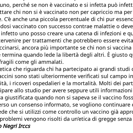
uno, perché se non è vaccinato e si infetta può infetta
ttare chi non si è vaccinato non per capriccio ma per 
e. C’è anche una piccola percentuale di chi pur esse
ssendosi vaccinato con successo contrae malattie o de
 infetto uno posso creare una catena di infezioni e q
tervenire per trattamenti che potrebbero essere evita
cinarsi, ancora più importante se chi non si vaccina 
e termina quando lede la libertà degli altri. È giusto 
ragili come gli ammalati.
ica che riguarda chi ha partecipato ai grandi studi c
ti vaccini sono stati ulteriormente verificati sul camp
à, i ricoveri ospedalieri e la mortalità. Molti dei p
pare allo studio per avere seppure utili informazioni s
era giustificata quando non si sapeva se il vaccino fo
verso un consenso informato, se vogliono continuare o
chiede che si utilizzi come controllo un vaccino già 
i i problemi vengono risolti da un’etica di gregge senz
 Negri Irccs