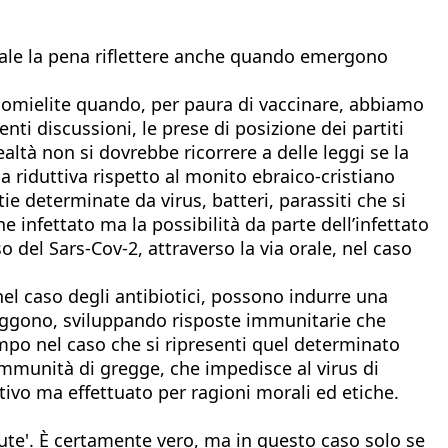
 vale la pena riflettere anche quando emergono
liomielite quando, per paura di vaccinare, abbiamo
nti discussioni, le prese di posizione dei partiti
realtà non si dovrebbe ricorrere a delle leggi se la
ma riduttiva rispetto al monito ebraico-cristiano
ie determinate da virus, batteri, parassiti che si
infettato ma la possibilità da parte dell’infettato
so del Sars-Cov-2, attraverso la via orale, nel caso
nel caso degli antibiotici, possono indurre una
teggono, sviluppando risposte immunitarie che
mpo nel caso che si ripresenti quel determinato
immunità di gregge, che impedisce al virus di
ivo ma effettuato per ragioni morali ed etiche.
alute'. È certamente vero, ma in questo caso solo se