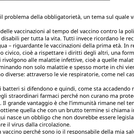
 il problema della obbligatorietà, un tema sul quale
delle vaccinazioni al tempo del vaccino contro la po
abili per tutta la vita. Tutti invece ricordano le rece
bigua – riguardante le vaccinazioni della prima età. In 
civico, cioè a rispettare i diritti degli altri, una for
rivolgono alle malattie infettive, cioè a quelle malatt
inando non solo malattie e spesso morte in chi viene 
no diverse: attraverso le vie respiratorie, come nel ca
e i batteri si difendono e quindi, come sta accadendo 
 degli straordinari farmaci perché non curano ma pro
o. Il grande vantaggio è che l’immunità rimane nel te
i ottiene quella che con un brutto termine si chiama 
qui nasce un obbligo che non dovrebbe essere legislat
e il virus dalla circolazione.
 un vaccino perché sono io il responsabile della mia s