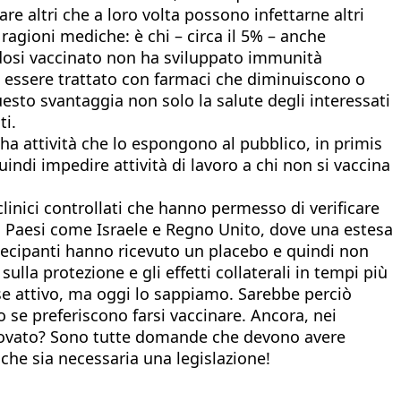
re altri che a loro volta possono infettarne altri
ragioni mediche: è chi – circa il 5% – anche
ndosi vaccinato non ha sviluppato immunità
ve essere trattato con farmaci che diminuiscono o
uesto svantaggia non solo la salute degli interessati
ti.
ha attività che lo espongono al pubblico, in primis
quindi impedire attività di lavoro a chi non si vaccina
linici controllati che hanno permesso di verificare
o in Paesi come Israele e Regno Unito, dove una estesa
artecipanti hanno ricevuto un placebo e quindi non
ulla protezione e gli effetti collaterali in tempi più
sse attivo, ma oggi lo sappiamo. Sarebbe perciò
 se preferiscono farsi vaccinare. Ancora, nei
approvato? Sono tutte domande che devono avere
a che sia necessaria una legislazione!