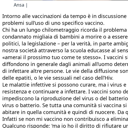
Ansa |
Intorno alle vaccinazioni da tempo è in discussione
problemi sull’uso di uno specifico vaccino.
Chi ha un lungo chilometraggio ricorda il problema 
condannato migliaia di bambini a morire o a essere dis
politici, la legislazione – per la verità, in parte am
nostra società attraverso la scuola educasse al senso 
«amerai il prossimo tuo come te stesso». I vaccini si 
diffondono in generale dagli animali all’uomo determ
di infettare altre persone. Le vie della diffusione so
delle epatiti, o le vie sessuali nel caso dell’Hiv.
Le malattie infettive si possono curare, ma i virus 
resistenza e continuare a infettare. I vaccini sono
impediscono la riproduzione del virus o del batteri
virus o batterio. Se tutta una comunità si vaccina s
abitare in quella comunità e quindi di nuocere. Da 
Infatti se non mi vaccino non contribuisco a eliminar
Qualcuno risponde: 'ma io ho il diritto di rifiutare