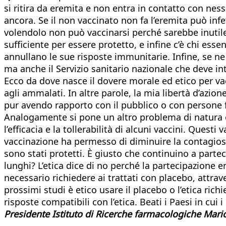
si ritira da eremita e non entra in contatto con ness
ancora. Se il non vaccinato non fa l’eremita può infe
volendolo non può vaccinarsi perché sarebbe inutil
sufficiente per essere protetto, e infine c’è chi e
annullano le sue risposte immunitarie. Infine, se ne
ma anche il Servizio sanitario nazionale che deve in
Ecco da dove nasce il dovere morale ed etico per vac
agli ammalati. In altre parole, la mia libertà d’azion
pur avendo rapporto con il pubblico o con persone f
Analogamente si pone un altro problema di natura et
l’efficacia e la tollerabilità di alcuni vaccini. Ques
vaccinazione ha permesso di diminuire la contagiosit
sono stati protetti. È giusto che continuino a parteci
lunghi? L’etica dice di no perché la partecipazione 
necessario richiedere ai trattati con placebo, attra
prossimi studi è etico usare il placebo o l’etica ri
risposte compatibili con l’etica. Beati i Paesi in cu
Presidente Istituto di Ricerche farmacologiche Mario