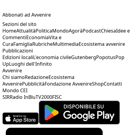
Abbonati ad Avvenire
Sezioni del sito
Home
Attualità
Politica
Mondo
Agorà
Podcast
Chiesa
Idee e
Commenti
Economia
Vita e
Cura
Famiglia
Rubriche
Multimedia
Ecosistema avvenire
Pubblicazioni
Edizioni locali
L'economia civile
Gutenberg
Popotus
Pop
Up
Luoghi dell'Infinito
Avvenire
Chi siamo
Redazione
Ecosistema
Avvenire
Pubblicità
Fondazione Avvenire
Shop
Contatti
Mondo CEI
SIR
Radio InBlu
TV2000
FISC