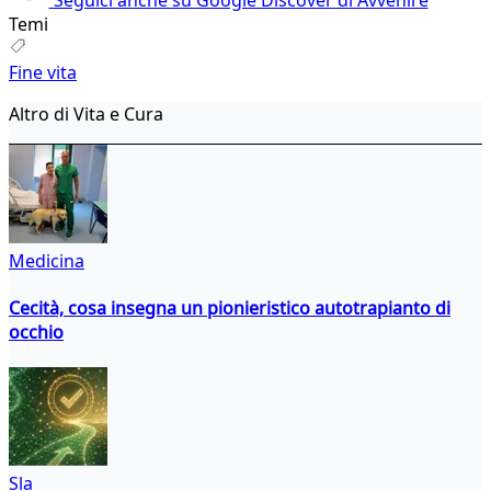
Temi
Fine vita
Altro di Vita e Cura
Medicina
Cecità, cosa insegna un pionieristico autotrapianto di
occhio
Sla