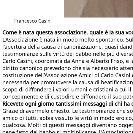
Francesco Casini
Come è nata questa associazione, quale è la sua vo
L’Associazione è nata in modo molto spontaneo. Subit
l’apertura della causa di canonizzazione, quasi dan
testimonianze sulle virtù del babbo nelle più divers
Carlo Casini, coordinata da Anna e Alberto Friso, e
diritto canonico prevedono che sia necessario attend
costituzione dell’Associazione Amici di Carlo Casini 
necessaria per promuovere la causa di beatificazion
scopo di diffondere i valori umani e cristiani a cui i
concepimento e di custodire e diffondere il suo patri
Ricevete ogni giorno tantissimi messaggi di chi ha 
Grazie di avermelo chiesto. Le testimonianze che s
amico di tutti, abbia vissuto le virtù in modo eroic
qualcosa. Molti di questi messaggi diventano oggett
bene fatto dal babbo si moltiplicasse. L’Associazion