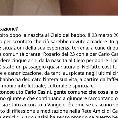
cazione?
o dopo la nascita al Cielo del babbo, il 23 marzo 2020
do per scontato che ciò sarebbe dovuto accadere. In 
e situazioni della sua esperienza terrena, alcune di q
 la comunità orante “Rosario del 23 con e per Carlo C
ere cinque anni dalla nascita al Cielo per aprire il 
è stato un passaggio quasi naturale. Nell’atto costitut
e e canonizzazione, da tanti auspicata negli ultimi 
l babbo ha dedicato l’intera sua vita, a partire dall’a
monio intellettuale, culturale e spirituale.
co
nosciuto Carlo Casini, gente comune: che cosa la co
ono giunte e che continuano a giungere raccontano c
o, sia stato ancorato a Vangelo. È come se ciascuno se
o di riflessione e meditazione nella Rete Amici di Ca
e Amici di Carlo Casini ha senso proprio se questo ben