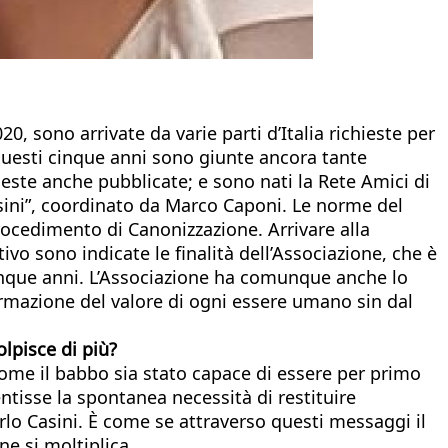
, sono arrivate da varie parti d’Italia richieste per
questi cinque anni sono giunte ancora tante
ueste anche pubblicate; e sono nati la Rete Amici di
asini”, coordinato da Marco Caponi. Le norme del
procedimento di Canonizzazione. Arrivare alla
ivo sono indicate le finalità dell’Associazione, che è
cinque anni. L’Associazione ha comunque anche lo
ffermazione del valore di ogni essere umano sin dal
lpisce di più?
ome il babbo sia stato capace di essere per primo
ntisse la spontanea necessità di restituire
rlo Casini. È come se attraverso questi messaggi il
e si moltiplica.