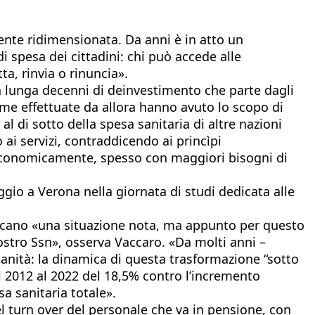
emente ridimensionata. Da anni è in atto un
 spesa dei cittadini: chi può accede alle
a, rinvia o rinuncia».
ia lunga decenni di deinvestimento che parte dagli
orme effettuate da allora hanno avuto lo scopo di
 di sotto della spesa sanitaria di altre nazioni
 ai servizi, contraddicendo ai princìpi
e economicamente, spesso con maggiori bisogni di
ggio a Verona nella giornata di studi dedicata alle
indicano «una situazione nota, ma appunto per questo
ostro Ssn», osserva Vaccaro. «Da molti anni –
anità: la dinamica di questa trasformazione “sotto
al 2012 al 2022 del 18,5% contro l’incremento
a sanitaria totale».
el turn over del personale che va in pensione, con