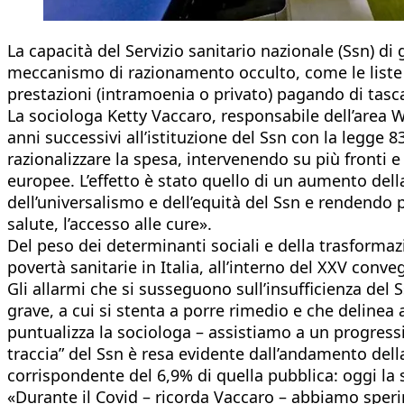
La capacità del Servizio sanitario nazionale (Ssn) di 
meccanismo di razionamento occulto, come le liste d’
prestazioni (intramoenia o privato) pagando di tasca
La sociologa Ketty Vaccaro, responsabile dell’area W
anni successivi all’istituzione del Ssn con la legge
razionalizzare la spesa, intervenendo su più fronti 
europee. L’effetto è stato quello di un aumento della
dell’universalismo e dell’equità del Ssn e rendendo
salute, l’accesso alle cure».
Del peso dei determinanti sociali e della trasformaz
povertà sanitarie in Italia, all’interno del XXV conve
Gli allarmi che si susseguono sull’insufficienza del
grave, a cui si stenta a porre rimedio e che delinea
puntualizza la sociologa – assistiamo a un progres
traccia” del Ssn è resa evidente dall’andamento della
corrispondente del 6,9% di quella pubblica: oggi la s
«Durante il Covid – ricorda Vaccaro – abbiamo sperim