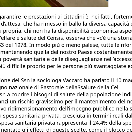
garantire le prestazioni ai cittadini è, nei fatti, fort
attesa, che ha rimesso in ballo la diversa capacità di
 propria, chi non ha la disponibilità economica aspett
elfare e salute del Censis, osserva che «c’è una stor
 833 del 1978. In modo più o meno palese, tutte le rif
e mantenendo quella del nostro Paese costantemente al
 povertà sanitaria e delle diseguaglianze nell’accesso
 più difficile proprio per le persone più svantaggiat
ione del Ssn la sociologa Vaccaro ha parlato il 10 ma
gno nazionale di Pastorale dellaSsalute della Cei.
 Ssn a coprire i bisogni di salute della popolazione 
 anzi un rischio gravissimo per il mantenimento del n
sivo ridimensionamento dell’impegno pubblico nella s
 spesa sanitaria privata, cresciuta in termini reali d
pesa sanitaria privata rappresenta il 24,4% della spes
entato gli effetti di queste scelte, come il blocco d