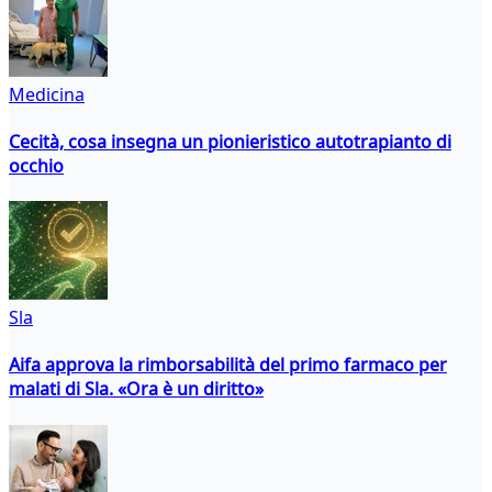
Medicina
Cecità, cosa insegna un pionieristico autotrapianto di
occhio
Sla
Aifa approva la rimborsabilità del primo farmaco per
malati di Sla. «Ora è un diritto»