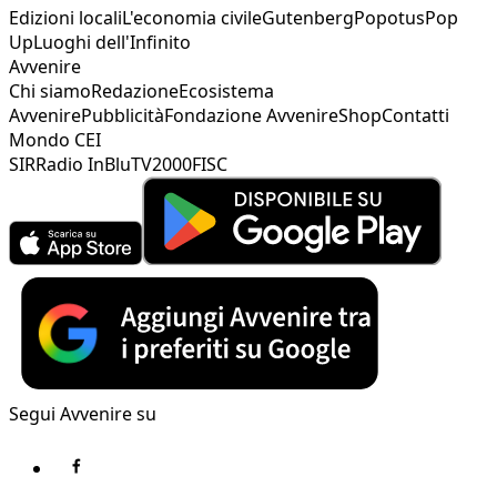
Edizioni locali
L'economia civile
Gutenberg
Popotus
Pop
Up
Luoghi dell'Infinito
Avvenire
Chi siamo
Redazione
Ecosistema
Avvenire
Pubblicità
Fondazione Avvenire
Shop
Contatti
Mondo CEI
SIR
Radio InBlu
TV2000
FISC
Segui Avvenire su