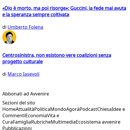
«Dio è morto, ma poi risorge»: Guccini, la fede mai avuta
e la speranza sempre coltivata
di
Umberto Folena
Centrosinistra, non esistono vere coalizioni senza
progetto culturale
di
Marco Iasevoli
Abbonati ad Avvenire
Sezioni del sito
Home
Attualità
Politica
Mondo
Agorà
Podcast
Chiesa
Idee e
Commenti
Economia
Vita e
Cura
Famiglia
Rubriche
Multimedia
Ecosistema avvenire
Pubblicazioni