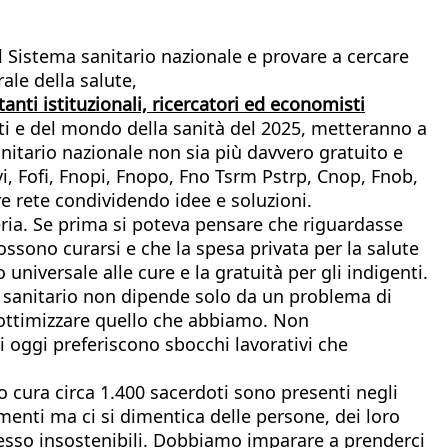
del Sistema sanitario nazionale e provare a cercare
rale della salute,
anti istituzionali, ricercatori ed economisti
ati e del mondo della sanità del 2025, metteranno a
anitario nazionale non sia più davvero gratuito e
vi, Fofi, Fnopi, Fnopo, Fno Tsrm Pstrp, Cnop, Fnob,
re rete condividendo idee e soluzioni.
eria. Se prima si poteva pensare che riguardasse
ssono curarsi e che la spesa privata per la salute
niversale alle cure e la gratuità per gli indigenti.
ma sanitario non dipende solo da un problema di
e ottimizzare quello che abbiamo. Non
i oggi preferiscono sbocchi lavorativi che
 cura circa 1.400 sacerdoti sono presenti negli
umenti ma ci si dimentica delle persone, dei loro
spesso insostenibili. Dobbiamo imparare a prenderci