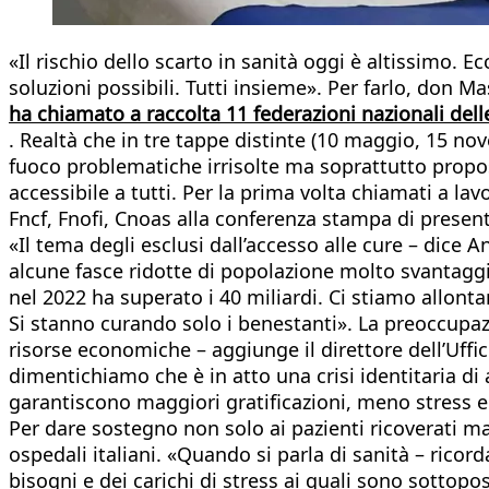
«Il rischio dello scarto in sanità oggi è altissimo. 
soluzioni possibili. Tutti insieme». Per farlo, don Ma
ha chiamato a raccolta 11 federazioni nazionali delle
. Realtà che in tre tappe distinte (10 maggio, 15 no
fuoco problematiche irrisolte ma soprattutto propost
accessibile a tutti. Per la prima volta chiamati a la
Fncf, Fnofi, Cnoas alla conferenza stampa di presenta
«Il tema degli esclusi dall’accesso alle cure – dice
alcune fasce ridotte di popolazione molto svantaggi
nel 2022 ha superato i 40 miliardi. Ci stiamo allonta
Si stanno curando solo i benestanti». La preoccupaz
risorse economiche – aggiunge il direttore dell’Uff
dimentichiamo che è in atto una crisi identitaria di
garantiscono maggiori gratificazioni, meno stress e
Per dare sostegno non solo ai pazienti ricoverati m
ospedali italiani. «Quando si parla di sanità – ricor
bisogni e dei carichi di stress ai quali sono sottop