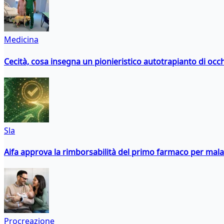
Medicina
Cecità, cosa insegna un pionieristico autotrapianto di occ
Sla
Aifa approva la rimborsabilità del primo farmaco per malati
Procreazione