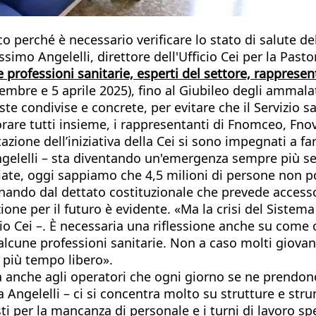
Ecco perché è necessario verificare lo stato di salute 
ssimo Angelelli, direttore dell'Ufficio Cei per la Pasto
 professioni sanitarie, esperti del settore, rappresent
vembre e 5 aprile 2025), fino al Giubileo degli ammal
e condivise e concrete, per evitare che il Servizio s
vorare tutti insieme, i rappresentanti di Fnomceo, Fno
zione dell’iniziativa della Cei si sono impegnati a fa
 Angelelli – sta diventando un'emergenza sempre più s
ate, oggi sappiamo che 4,5 milioni di persone non po
nando dal dettato costituzionale che prevede accesso u
ione per il futuro è evidente. «Ma la crisi del Siste
icio Cei –. È necessaria una riflessione anche su com
 alcune professioni sanitarie. Non a caso molti giovan
 più tempo libero».
a anche agli operatori che ogni giorno se ne prendono
da Angelelli – ci si concentra molto su strutture e str
osti per la mancanza di personale e i turni di lavoro 