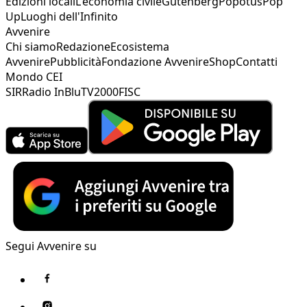
Edizioni locali
L'economia civile
Gutenberg
Popotus
Pop
Up
Luoghi dell'Infinito
Avvenire
Chi siamo
Redazione
Ecosistema
Avvenire
Pubblicità
Fondazione Avvenire
Shop
Contatti
Mondo CEI
SIR
Radio InBlu
TV2000
FISC
Segui Avvenire su