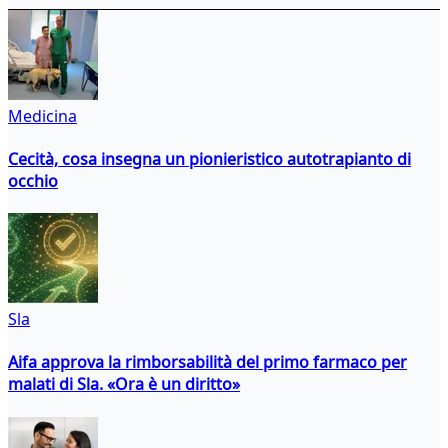
Medicina
Cecità, cosa insegna un pionieristico autotrapianto di
occhio
Sla
Aifa approva la rimborsabilità del primo farmaco per
malati di Sla. «Ora è un diritto»