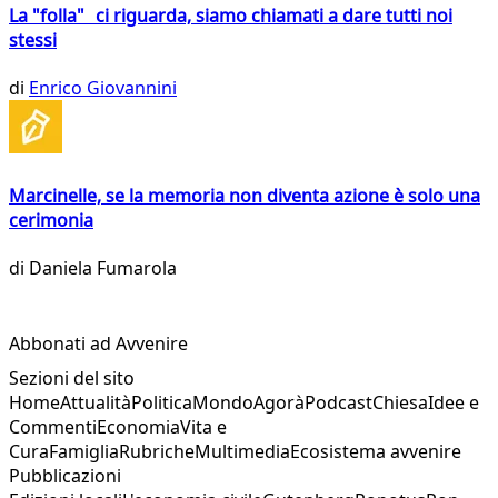
La "folla" ci riguarda, siamo chiamati a dare tutti noi
stessi
di
Enrico Giovannini
Marcinelle, se la memoria non diventa azione è solo una
cerimonia
di
Daniela Fumarola
Abbonati ad Avvenire
Sezioni del sito
Home
Attualità
Politica
Mondo
Agorà
Podcast
Chiesa
Idee e
Commenti
Economia
Vita e
Cura
Famiglia
Rubriche
Multimedia
Ecosistema avvenire
Pubblicazioni