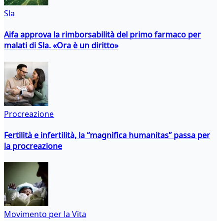
Sla
Aifa approva la rimborsabilità del primo farmaco per
malati di Sla. «Ora è un diritto»
Procreazione
Fertilità e infertilità, la “magnifica humanitas” passa per
la procreazione
Movimento per la Vita