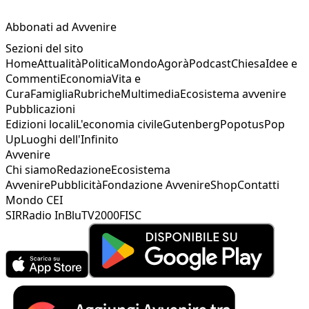
Abbonati ad Avvenire
Sezioni del sito
Home
Attualità
Politica
Mondo
Agorà
Podcast
Chiesa
Idee e
Commenti
Economia
Vita e
Cura
Famiglia
Rubriche
Multimedia
Ecosistema avvenire
Pubblicazioni
Edizioni locali
L'economia civile
Gutenberg
Popotus
Pop
Up
Luoghi dell'Infinito
Avvenire
Chi siamo
Redazione
Ecosistema
Avvenire
Pubblicità
Fondazione Avvenire
Shop
Contatti
Mondo CEI
SIR
Radio InBlu
TV2000
FISC