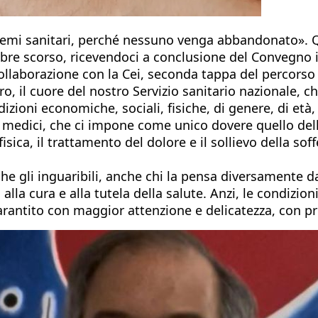
sistemi sanitari, perché nessuno venga abbandonato». 
embre scorso, ricevendoci a conclusione del Convegno i
collaborazione con la Cei, seconda tappa del percorso v
, il cuore del nostro Servizio sanitario nazionale, c
zioni economiche, sociali, fisiche, di genere, di età, 
i medici, che ci impone come unico dovere quello della
fisica, il trattamento del dolore e il sollievo della sof
 gli inguaribili, anche chi la pensa diversamente da n
 alla cura e alla tutela della salute. Anzi, le condizio
arantito con maggior attenzione e delicatezza, con pr