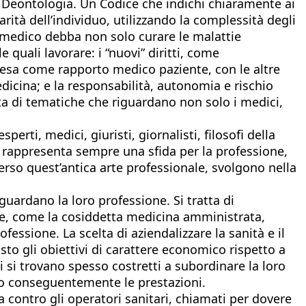
 Deontologia. Un Codice che indichi chiaramente ai
ità dell’individuo, utilizzando la complessità degli
l medico debba non solo curare le malattie
 quali lavorare: i “nuovi” diritti, come
intesa come rapporto medico paziente, con le altre
emedicina; e la responsabilità, autonomia e rischio
tratta di tematiche che riguardano non solo i medici,
rti, medici, giuristi, giornalisti, filosofi della
ca rappresenta sempre una sfida per la professione,
erso quest’antica arte professionale, svolgono nella
uardano la loro professione. Si tratta di
le, come la cosiddetta medicina amministrata,
fessione. La scelta di aziendalizzare la sanità e il
to gli obiettivi di carattere economico rispetto a
i si trovano spesso costretti a subordinare la loro
ndo conseguentemente le prestazioni.
 contro gli operatori sanitari, chiamati per dovere