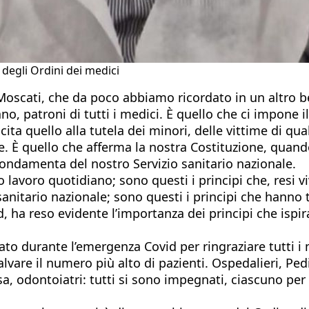
 degli Ordini dei medici
Moscati, che da poco abbiamo ricordato in un altro be
o, patroni di tutti i medici. È quello che ci impone i
plicita quello alla tutela dei minori, delle vittime di q
vile. È quello che afferma la nostra Costituzione, quand
fondamenta del nostro Servizio sanitario nazionale.
o lavoro quotidiano; sono questi i principi che, resi 
sanitario nazionale; sono questi i principi che hanno 
id, ha reso evidente l’importanza dei principi che isp
ato durante l’emergenza Covid per ringraziare tutti i 
salvare il numero più alto di pazienti. Ospedalieri, Pedi
Rsa, odontoiatri: tutti si sono impegnati, ciascuno per