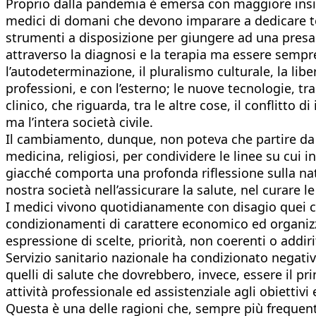
Proprio dalla pandemia è emersa con maggiore insis
medici di domani che devono imparare a dedicare temp
strumenti a disposizione per giungere ad una presa 
attraverso la diagnosi e la terapia ma essere sempre p
l’autodeterminazione, il pluralismo culturale, la lib
professioni, e con l’esterno; le nuove tecnologie, tra 
clinico, che riguarda, tra le altre cose, il conflitto 
ma l’intera società civile.
Il cambiamento, dunque, non poteva che partire da un 
medicina, religiosi, per condividere le linee su cui
giacché comporta una profonda riflessione sulla natu
nostra società nell’assicurare la salute, nel curare le
I medici vivono quotidianamente con disagio quei con
condizionamenti di carattere economico ed organizz
espressione di scelte, priorità, non coerenti o addiri
Servizio sanitario nazionale ha condizionato negativ
quelli di salute che dovrebbero, invece, essere il p
attività professionale ed assistenziale agli obietti
Questa è una delle ragioni che, sempre più frequent