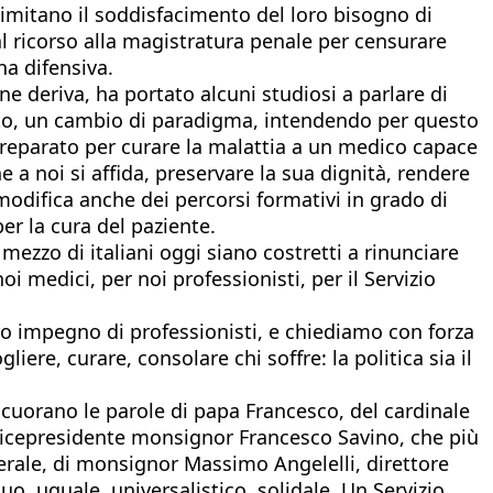
limitano il soddisfacimento del loro bisogno di
l ricorso alla magistratura penale per censurare
na difensiva.
e deriva, ha portato alcuni studiosi a parlare di
to, un cambio di paradigma, intendendo per questo
 preparato per curare la malattia a un medico capace
 a noi si affida, preservare la sua dignità, rendere
odifica anche dei percorsi formativi in grado di
r la cura del paziente.
ezzo di italiani oggi siano costretti a rinunciare
i medici, per noi professionisti, per il Servizio
ro impegno di professionisti, e chiediamo con forza
iere, curare, consolare chi soffre: la politica sia il
 rincuorano le parole di papa Francesco, del cardinale
l vicepresidente monsignor Francesco Savino, che più
nerale, di monsignor Massimo Angelelli, direttore
uo, uguale, universalistico, solidale. Un Servizio