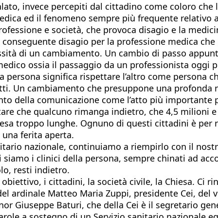
ato, invece percepiti dal cittadino come coloro che 
edica ed il fenomeno sempre più frequente relativo a
rofessione e società, che provoca disagio e la medici
il conseguente disagio per la professione medica che n
cessità di un cambiamento. Un cambio di passo appun
l medico ossia il passaggio da un professionista oggi
 persona significa rispettare l’altro come persona che
diritti. Un cambiamento che presuppone una profonda m
to della comunicazione come l’atto più importante pe
re che qualcuno rimanga indietro, che 4,5 milioni e m
tesa troppo lunghe. Ognuno di questi cittadini è per no
 una ferita aperta.
itario nazionale, continuiamo a riempirlo con il nost
 siamo i clinici della persona, sempre chinati ad accogl
o, resti indietro.
obiettivo, i cittadini, la società civile, la Chiesa. Ci
, del ardinale Matteo Maria Zuppi, presidente Cei, de
gnor Giuseppe Baturi, che della Cei è il segretario ge
Parole a sostegno di un Servizio sanitario nazionale eq