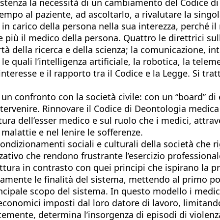
tenza la necessità di un cambiamento del Codice di
o al paziente, ad ascoltarlo, a rivalutare la singolar
in carico della persona nella sua interezza, perché i
iù il medico della persona. Quattro le direttrici sulle
ertà della ricerca e della scienza; la comunicazione, 
le quali l’intelligenza artificiale, la robotica, la tel
di interesse e il rapporto tra il Codice e la Legge. Si 
confronto con la società civile: con un “board” di espe
 intervenire. Rinnovare il Codice di Deontologia medi
ra dell’esser medico e sul ruolo che i medici, attrav
 malattie e nel lenire le sofferenze.
dizionamenti sociali e culturali della società che rig
ativo che rendono frustrante l’esercizio professiona
ttura in contrasto con quei principi che ispirano la pro
amente le finalità del sistema, mettendo al primo pos
rincipale scopo del sistema. In questo modello i medic
vi economici imposti dal loro datore di lavoro, limita
emente, determina l’insorgenza di episodi di violenza