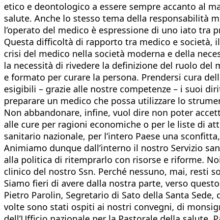
etico e deontologico a essere sempre accanto al mal
salute. Anche lo stesso tema della responsabilità m
l’operato del medico è espressione di uno iato tra p
Questa difficoltà di rapporto tra medico e società, 
crisi del medico nella società moderna e della ne
la necessità di rivedere la definizione del ruolo de
e formato per curare la persona. Prendersi cura della
esigibili – grazie alle nostre competenze – i suoi 
preparare un medico che possa utilizzare lo strumen
Non abbandonare, infine, vuol dire non poter accetta
alle cure per ragioni economiche o per le liste di at
sanitario nazionale, per l’intero Paese una sconfitta,
Animiamo dunque dall’interno il nostro Servizio san
alla politica di ritemprarlo con risorse e riforme. Noi
clinico del nostro Ssn. Perché nessuno, mai, resti sol
Siamo fieri di avere dalla nostra parte, verso questo 
Pietro Parolin, Segretario di Sato della Santa Sede
volte sono stati ospiti ai nostri convegni, di monsi
dell’Ufficio nazionale per la Pastorale della salute. 