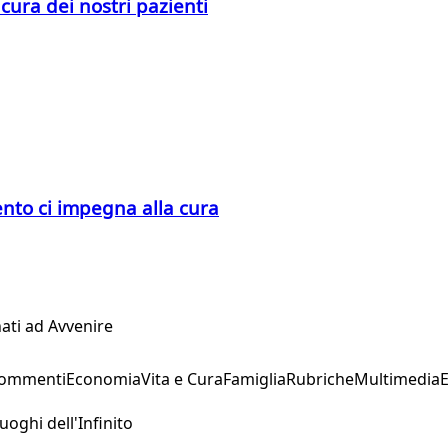
 cura dei nostri pazienti
ento ci impegna alla cura
ati ad Avvenire
Commenti
Economia
Vita e Cura
Famiglia
Rubriche
Multimedia
uoghi dell'Infinito