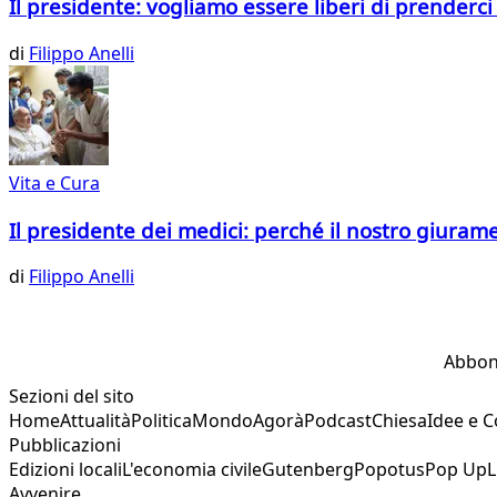
Il presidente: vogliamo essere liberi di prenderci
di
Filippo Anelli
Vita e Cura
Il presidente dei medici: perché il nostro giuram
di
Filippo Anelli
Abbon
Sezioni del sito
Home
Attualità
Politica
Mondo
Agorà
Podcast
Chiesa
Idee e 
Pubblicazioni
Edizioni locali
L'economia civile
Gutenberg
Popotus
Pop Up
L
Avvenire