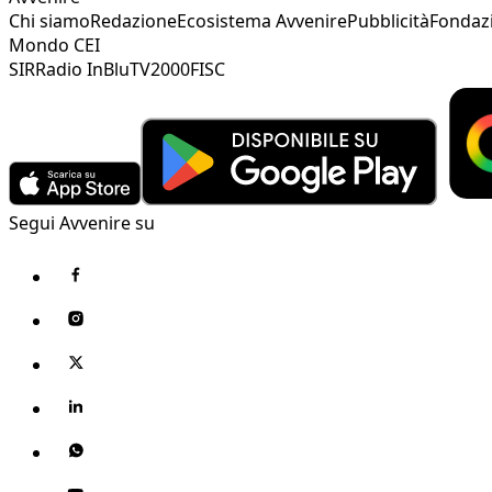
Chi siamo
Redazione
Ecosistema Avvenire
Pubblicità
Fondaz
Mondo CEI
SIR
Radio InBlu
TV2000
FISC
Segui Avvenire su