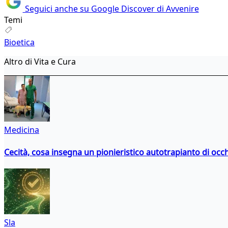
Seguici anche su Google Discover di Avvenire
Temi
Bioetica
Altro di Vita e Cura
Medicina
Cecità, cosa insegna un pionieristico autotrapianto di occ
Sla