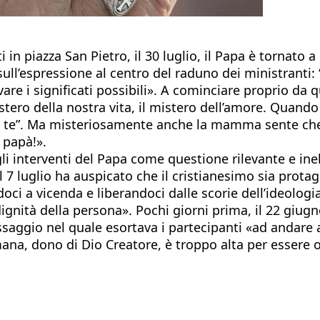
in piazza San Pietro, il 30 luglio, il Papa è tornato a 
ull’espressione al centro del raduno dei ministranti:
vare i significati possibili». A cominciare proprio da 
istero della nostra vita, il mistero dell’amore. Quan
n te”. Ma misteriosamente anche la mamma sente che 
 papà!».
gli interventi del Papa come questione rilevante e in
l 7 luglio ha auspicato che il cristianesimo sia prot
andoci a vicenda e liberandoci dalle scorie dell’ideolo
ignità della persona». Pochi giorni prima, il 22 giugn
saggio nel quale esortava i partecipanti «ad andare 
umana, dono di Dio Creatore, è troppo alta per essere