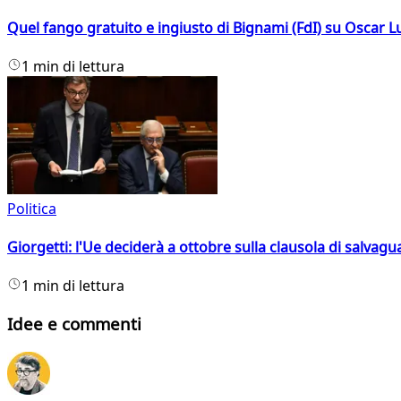
Quel fango gratuito e ingiusto di Bignami (FdI) su Oscar Lu
1 min di lettura
Politica
Giorgetti: l'Ue deciderà a ottobre sulla clausola di salvagu
1 min di lettura
Idee e commenti