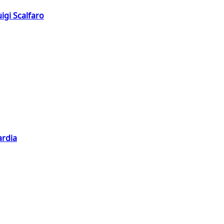
igi Scalfaro
ardia