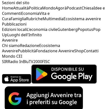
Sezioni del sito
Home
Attualità
Politica
Mondo
Agorà
Podcast
Chiesa
Idee e
Commenti
Economia
Vita e
Cura
Famiglia
Rubriche
Multimedia
Ecosistema avvenire
Pubblicazioni
Edizioni locali
L'economia civile
Gutenberg
Popotus
Pop
Up
Luoghi dell'Infinito
Avvenire
Chi siamo
Redazione
Ecosistema
Avvenire
Pubblicità
Fondazione Avvenire
Shop
Contatti
Mondo CEI
SIR
Radio InBlu
TV2000
FISC