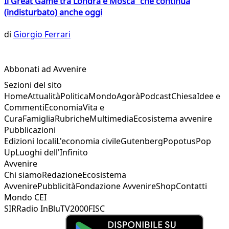
Il Great Game tra Londra e Mosca che continua
(indisturbato) anche oggi
di
Giorgio Ferrari
Abbonati ad Avvenire
Sezioni del sito
Home
Attualità
Politica
Mondo
Agorà
Podcast
Chiesa
Idee e
Commenti
Economia
Vita e
Cura
Famiglia
Rubriche
Multimedia
Ecosistema avvenire
Pubblicazioni
Edizioni locali
L'economia civile
Gutenberg
Popotus
Pop
Up
Luoghi dell'Infinito
Avvenire
Chi siamo
Redazione
Ecosistema
Avvenire
Pubblicità
Fondazione Avvenire
Shop
Contatti
Mondo CEI
SIR
Radio InBlu
TV2000
FISC