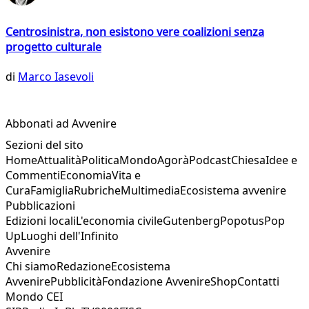
Centrosinistra, non esistono vere coalizioni senza
progetto culturale
di
Marco Iasevoli
Abbonati ad Avvenire
Sezioni del sito
Home
Attualità
Politica
Mondo
Agorà
Podcast
Chiesa
Idee e
Commenti
Economia
Vita e
Cura
Famiglia
Rubriche
Multimedia
Ecosistema avvenire
Pubblicazioni
Edizioni locali
L'economia civile
Gutenberg
Popotus
Pop
Up
Luoghi dell'Infinito
Avvenire
Chi siamo
Redazione
Ecosistema
Avvenire
Pubblicità
Fondazione Avvenire
Shop
Contatti
Mondo CEI