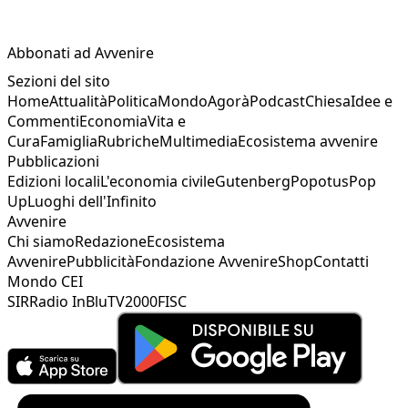
Abbonati ad Avvenire
Sezioni del sito
Home
Attualità
Politica
Mondo
Agorà
Podcast
Chiesa
Idee e
Commenti
Economia
Vita e
Cura
Famiglia
Rubriche
Multimedia
Ecosistema avvenire
Pubblicazioni
Edizioni locali
L'economia civile
Gutenberg
Popotus
Pop
Up
Luoghi dell'Infinito
Avvenire
Chi siamo
Redazione
Ecosistema
Avvenire
Pubblicità
Fondazione Avvenire
Shop
Contatti
Mondo CEI
SIR
Radio InBlu
TV2000
FISC