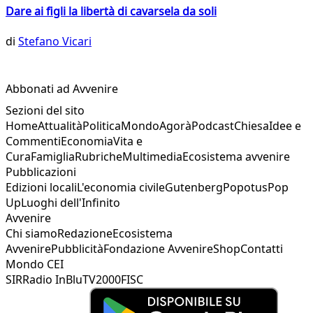
Dare ai figli la libertà di cavarsela da soli
di
Stefano Vicari
Abbonati ad Avvenire
Sezioni del sito
Home
Attualità
Politica
Mondo
Agorà
Podcast
Chiesa
Idee e
Commenti
Economia
Vita e
Cura
Famiglia
Rubriche
Multimedia
Ecosistema avvenire
Pubblicazioni
Edizioni locali
L'economia civile
Gutenberg
Popotus
Pop
Up
Luoghi dell'Infinito
Avvenire
Chi siamo
Redazione
Ecosistema
Avvenire
Pubblicità
Fondazione Avvenire
Shop
Contatti
Mondo CEI
SIR
Radio InBlu
TV2000
FISC