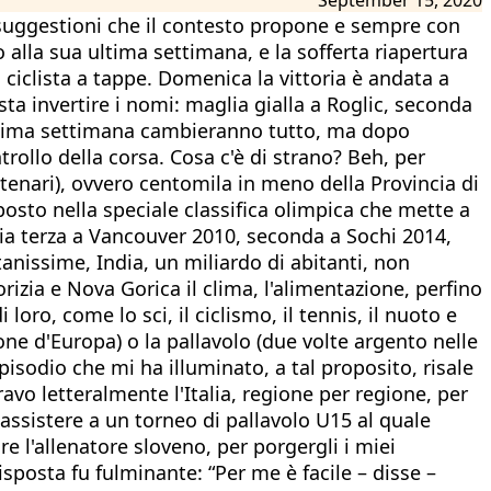
re suggestioni che il contesto propone e sempre con
alla sua ultima settimana, e la sofferta riapertura
 ciclista a tappe. Domenica la vittoria è andata a
ta invertire i nomi: maglia gialla a Roglic, seconda
'ultima settimana cambieranno tutto, ma dopo
trollo della corsa. Cosa c'è di strano? Beh, per
tenari), ovvero centomila in meno della Provincia di
 posto nella speciale classifica olimpica che mette a
enia terza a Vancouver 2010, seconda a Sochi 2014,
tanissime, India, un miliardo di abitanti, non
rizia e Nova Gorica il clima, l'alimentazione, perfino
oro, come lo sci, il ciclismo, il tennis, il nuoto e
one d'Europa) o la pallavolo (due volte argento nelle
episodio che mi ha illuminato, a tal proposito, risale
vo letteralmente l'Italia, regione per regione, per
d assistere a un torneo di pallavolo U15 al quale
e l'allenatore sloveno, per porgergli i miei
sposta fu fulminante: “Per me è facile – disse –