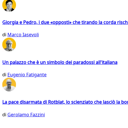
Giorgia e Pedro, i due «opposti» che tirando la corda risc
di
Marco Iasevoli
Un palazzo che è un simbolo dei paradossi all'italiana
di
Eugenio Fatigante
La pace disarmata di Rotblat, lo scienziato che lasciò la 
di
Gerolamo Fazzini