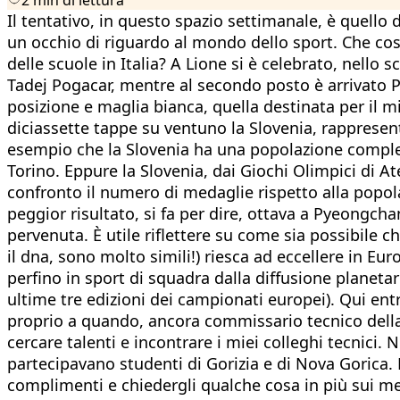
Il tentativo, in questo spazio settimanale, è quello
un occhio di riguardo al mondo dello sport. Che cosa
delle scuole in Italia? A Lione si è celebrato, nello
Tadej Pogacar, mentre al secondo posto è arrivato Pr
posizione e maglia bianca, quella destinata per il
diciassette tappe su ventuno la Slovenia, rappresenta
esempio che la Slovenia ha una popolazione compless
Torino. Eppure la Slovenia, dai Giochi Olimpici di At
confronto il numero di medaglie rispetto alla popola
peggior risultato, si fa per dire, ottava a Pyeongcha
pervenuta. È utile riflettere su come sia possibile c
il dna, sono molto simili!) riesca ad eccellere in Eur
perfino in sport di squadra dalla diffusione planeta
ultime tre edizioni dei campionati europei). Qui entra
proprio a quando, ancora commissario tecnico della n
cercare talenti e incontrare i miei colleghi tecnici. 
partecipavano studenti di Gorizia e di Nova Gorica. L
complimenti e chiedergli qualche cosa in più sui met