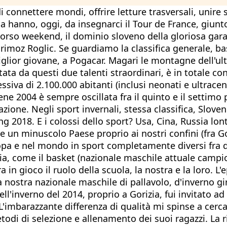
 di connettere mondi, offrire letture trasversali, uni
 hanno, oggi, da insegnarci il Tour de France, giunto 
 scorso weekend, il dominio sloveno della gloriosa gara
imoz Roglic. Se guardiamo la classifica generale, bas
 miglior giovane, a Pogacar. Magari le montagne dell
ta da questi due talenti straordinari, è in totale con
iva di 2.100.000 abitanti (inclusi neonati e ultracen
ene 2004 è sempre oscillata fra il quinto e il settimo
zione. Negli sport invernali, stessa classifica, Slov
ng 2018. E i colossi dello sport? Usa, Cina, Russia lon
he un minuscolo Paese proprio ai nostri confini (fra Go
opa e nel mondo in sport completamente diversi fra di l
ria, come il basket (nazionale maschile attuale campi
 in gioco il ruolo della scuola, la nostra e la loro. L'
ostra nazionale maschile di pallavolo, d'inverno gira
Nell'inverno del 2014, proprio a Gorizia, fui invitato a
'imbarazzante differenza di qualità mi spinse a cercar
odi di selezione e allenamento dei suoi ragazzi. La ri