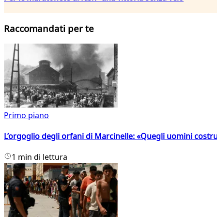
Raccomandati per te
Primo piano
L’orgoglio degli orfani di Marcinelle: «Quegli uomini costr
1 min di lettura