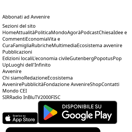
Abbonati ad Avvenire
Sezioni del sito
Home
Attualità
Politica
Mondo
Agorà
Podcast
Chiesa
Idee e
Commenti
Economia
Vita e
Cura
Famiglia
Rubriche
Multimedia
Ecosistema avvenire
Pubblicazioni
Edizioni locali
L'economia civile
Gutenberg
Popotus
Pop
Up
Luoghi dell'Infinito
Avvenire
Chi siamo
Redazione
Ecosistema
Avvenire
Pubblicità
Fondazione Avvenire
Shop
Contatti
Mondo CEI
SIR
Radio InBlu
TV2000
FISC