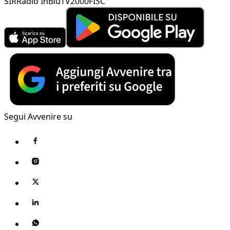
SIR
Radio InBlu
TV2000
FISC
Segui Avvenire su