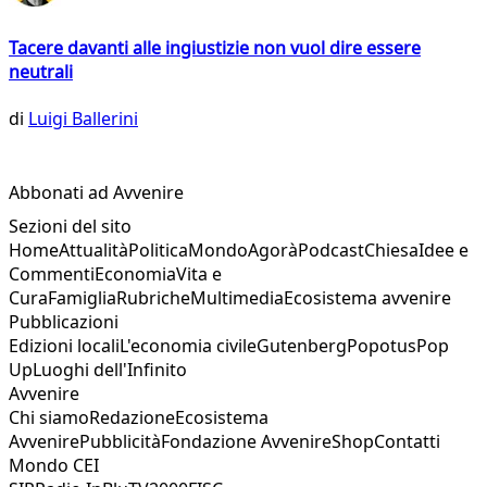
Tacere davanti alle ingiustizie non vuol dire essere
neutrali
di
Luigi Ballerini
Abbonati ad Avvenire
Sezioni del sito
Home
Attualità
Politica
Mondo
Agorà
Podcast
Chiesa
Idee e
Commenti
Economia
Vita e
Cura
Famiglia
Rubriche
Multimedia
Ecosistema avvenire
Pubblicazioni
Edizioni locali
L'economia civile
Gutenberg
Popotus
Pop
Up
Luoghi dell'Infinito
Avvenire
Chi siamo
Redazione
Ecosistema
Avvenire
Pubblicità
Fondazione Avvenire
Shop
Contatti
Mondo CEI