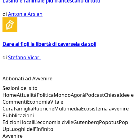
L'asino è l'animale più francescano di tutti
di
Antonia Arslan
Dare ai figli la libertà di cavarsela da soli
di
Stefano Vicari
Abbonati ad Avvenire
Sezioni del sito
Home
Attualità
Politica
Mondo
Agorà
Podcast
Chiesa
Idee e
Commenti
Economia
Vita e
Cura
Famiglia
Rubriche
Multimedia
Ecosistema avvenire
Pubblicazioni
Edizioni locali
L'economia civile
Gutenberg
Popotus
Pop
Up
Luoghi dell'Infinito
Avvenire