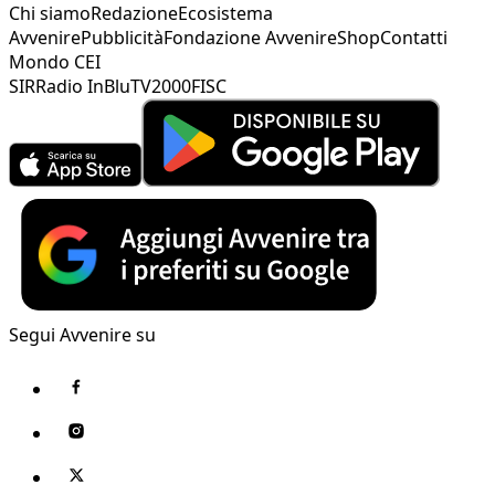
Chi siamo
Redazione
Ecosistema
Avvenire
Pubblicità
Fondazione Avvenire
Shop
Contatti
Mondo CEI
SIR
Radio InBlu
TV2000
FISC
Segui Avvenire su