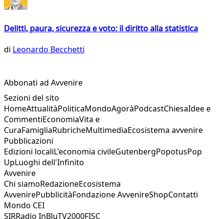
Delitti, paura, sicurezza e voto: il diritto alla statistica
di
Leonardo Becchetti
Abbonati ad Avvenire
Sezioni del sito
Home
Attualità
Politica
Mondo
Agorà
Podcast
Chiesa
Idee e
Commenti
Economia
Vita e
Cura
Famiglia
Rubriche
Multimedia
Ecosistema avvenire
Pubblicazioni
Edizioni locali
L'economia civile
Gutenberg
Popotus
Pop
Up
Luoghi dell'Infinito
Avvenire
Chi siamo
Redazione
Ecosistema
Avvenire
Pubblicità
Fondazione Avvenire
Shop
Contatti
Mondo CEI
SIR
Radio InBlu
TV2000
FISC