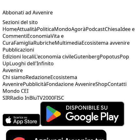
Abbonati ad Avvenire
Sezioni del sito
Home
Attualità
Politica
Mondo
Agorà
Podcast
Chiesa
Idee e
Commenti
Economia
Vita e
Cura
Famiglia
Rubriche
Multimedia
Ecosistema avvenire
Pubblicazioni
Edizioni locali
L'economia civile
Gutenberg
Popotus
Pop
Up
Luoghi dell'Infinito
Avvenire
Chi siamo
Redazione
Ecosistema
Avvenire
Pubblicità
Fondazione Avvenire
Shop
Contatti
Mondo CEI
SIR
Radio InBlu
TV2000
FISC