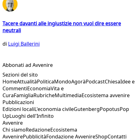
Tacere davanti alle ingiustizie non vuol dire essere
neutrali
di
Luigi Ballerini
Abbonati ad Avvenire
Sezioni del sito
Home
Attualità
Politica
Mondo
Agorà
Podcast
Chiesa
Idee e
Commenti
Economia
Vita e
Cura
Famiglia
Rubriche
Multimedia
Ecosistema avvenire
Pubblicazioni
Edizioni locali
L'economia civile
Gutenberg
Popotus
Pop
Up
Luoghi dell'Infinito
Avvenire
Chi siamo
Redazione
Ecosistema
Avvenire
Pubblicità
Fondazione Avvenire
Shop
Contatti