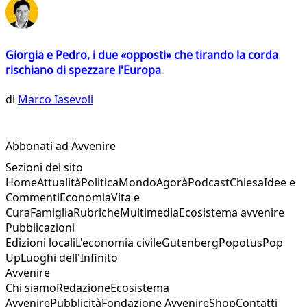
Giorgia e Pedro, i due «opposti» che tirando la corda
rischiano di spezzare l'Europa
di
Marco Iasevoli
Abbonati ad Avvenire
Sezioni del sito
Home
Attualità
Politica
Mondo
Agorà
Podcast
Chiesa
Idee e
Commenti
Economia
Vita e
Cura
Famiglia
Rubriche
Multimedia
Ecosistema avvenire
Pubblicazioni
Edizioni locali
L'economia civile
Gutenberg
Popotus
Pop
Up
Luoghi dell'Infinito
Avvenire
Chi siamo
Redazione
Ecosistema
Avvenire
Pubblicità
Fondazione Avvenire
Shop
Contatti