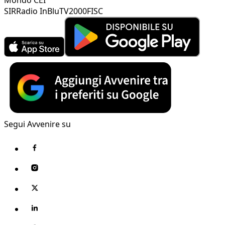
SIR
Radio InBlu
TV2000
FISC
Segui Avvenire su