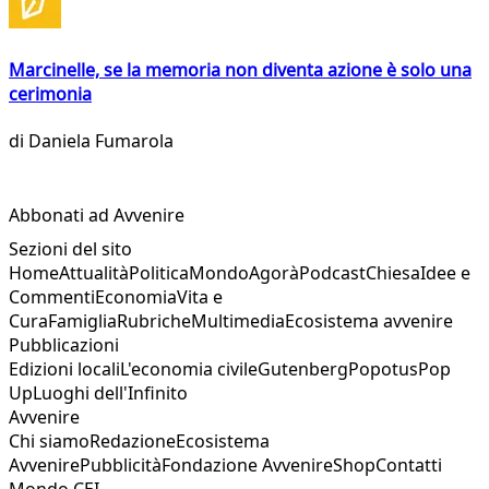
Marcinelle, se la memoria non diventa azione è solo una
cerimonia
di
Daniela Fumarola
Abbonati ad Avvenire
Sezioni del sito
Home
Attualità
Politica
Mondo
Agorà
Podcast
Chiesa
Idee e
Commenti
Economia
Vita e
Cura
Famiglia
Rubriche
Multimedia
Ecosistema avvenire
Pubblicazioni
Edizioni locali
L'economia civile
Gutenberg
Popotus
Pop
Up
Luoghi dell'Infinito
Avvenire
Chi siamo
Redazione
Ecosistema
Avvenire
Pubblicità
Fondazione Avvenire
Shop
Contatti
Mondo CEI