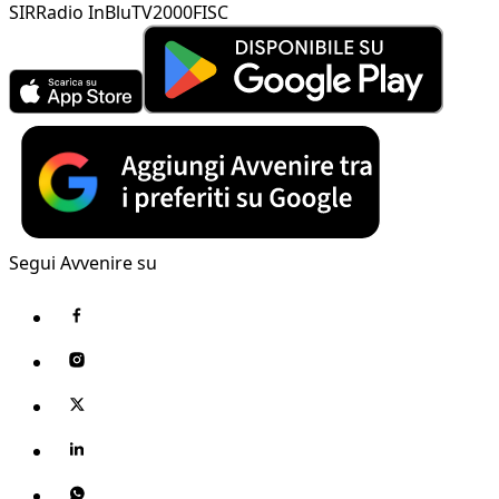
SIR
Radio InBlu
TV2000
FISC
Segui Avvenire su