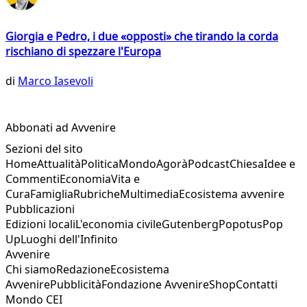
Giorgia e Pedro, i due «opposti» che tirando la corda
rischiano di spezzare l'Europa
di
Marco Iasevoli
Abbonati ad Avvenire
Sezioni del sito
Home
Attualità
Politica
Mondo
Agorà
Podcast
Chiesa
Idee e
Commenti
Economia
Vita e
Cura
Famiglia
Rubriche
Multimedia
Ecosistema avvenire
Pubblicazioni
Edizioni locali
L'economia civile
Gutenberg
Popotus
Pop
Up
Luoghi dell'Infinito
Avvenire
Chi siamo
Redazione
Ecosistema
Avvenire
Pubblicità
Fondazione Avvenire
Shop
Contatti
Mondo CEI