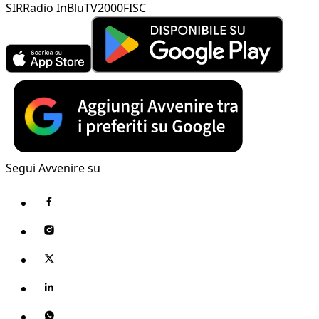
SIR
Radio InBlu
TV2000
FISC
Segui Avvenire su