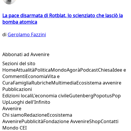
La pace disarmata di Rotblat, lo scienziato che lasciò la
bomba atomica
di
Gerolamo Fazzini
Abbonati ad Avvenire
Sezioni del sito
Home
Attualità
Politica
Mondo
Agorà
Podcast
Chiesa
Idee e
Commenti
Economia
Vita e
Cura
Famiglia
Rubriche
Multimedia
Ecosistema avvenire
Pubblicazioni
Edizioni locali
L'economia civile
Gutenberg
Popotus
Pop
Up
Luoghi dell'Infinito
Avvenire
Chi siamo
Redazione
Ecosistema
Avvenire
Pubblicità
Fondazione Avvenire
Shop
Contatti
Mondo CEI