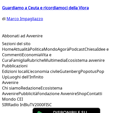
Guardiamo a Ceuta e ricordiamoci della Vlora
di
Marco Impagliazzo
Abbonati ad Avvenire
Sezioni del sito
Home
Attualità
Politica
Mondo
Agorà
Podcast
Chiesa
Idee e
Commenti
Economia
Vita e
Cura
Famiglia
Rubriche
Multimedia
Ecosistema avvenire
Pubblicazioni
Edizioni locali
L'economia civile
Gutenberg
Popotus
Pop
Up
Luoghi dell'Infinito
Avvenire
Chi siamo
Redazione
Ecosistema
Avvenire
Pubblicità
Fondazione Avvenire
Shop
Contatti
Mondo CEI
SIR
Radio InBlu
TV2000
FISC