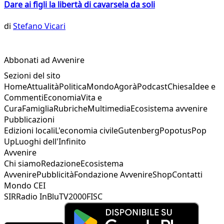
Dare ai figli la libertà di cavarsela da soli
di
Stefano Vicari
Abbonati ad Avvenire
Sezioni del sito
Home
Attualità
Politica
Mondo
Agorà
Podcast
Chiesa
Idee e
Commenti
Economia
Vita e
Cura
Famiglia
Rubriche
Multimedia
Ecosistema avvenire
Pubblicazioni
Edizioni locali
L'economia civile
Gutenberg
Popotus
Pop
Up
Luoghi dell'Infinito
Avvenire
Chi siamo
Redazione
Ecosistema
Avvenire
Pubblicità
Fondazione Avvenire
Shop
Contatti
Mondo CEI
SIR
Radio InBlu
TV2000
FISC