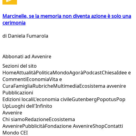
Marcinelle, se la memoria non diventa azione è solo una
cerimonia
di
Daniela Fumarola
Abbonati ad Avvenire
Sezioni del sito
Home
Attualità
Politica
Mondo
Agorà
Podcast
Chiesa
Idee e
Commenti
Economia
Vita e
Cura
Famiglia
Rubriche
Multimedia
Ecosistema avvenire
Pubblicazioni
Edizioni locali
L'economia civile
Gutenberg
Popotus
Pop
Up
Luoghi dell'Infinito
Avvenire
Chi siamo
Redazione
Ecosistema
Avvenire
Pubblicità
Fondazione Avvenire
Shop
Contatti
Mondo CEI