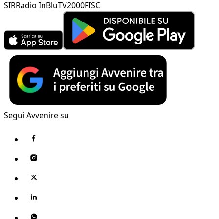
SIR
Radio InBlu
TV2000
FISC
Segui Avvenire su