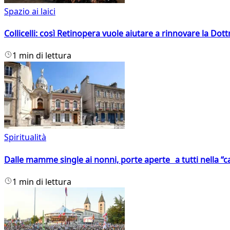
Spazio ai laici
Collicelli: così Retinopera vuole aiutare a rinnovare la Dott
1 min di lettura
Spiritualità
Dalle mamme single ai nonni, porte aperte a tutti nella “cas
1 min di lettura