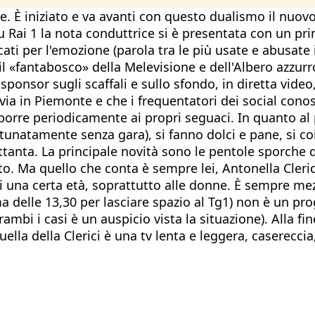
e. È iniziato e va avanti con questo dualismo il nuo
 su Rai 1 la nota conduttrice si è presentata con un p
ati per l'emozione (parola tra le più usate e abusate 
l «fantabosco» della Melevisione e dell'Albero azzurro
ponsor sugli scaffali e sullo sfondo, in diretta video, 
ivia in Piemonte e che i frequentatori dei social con
oporre periodicamente ai propri seguaci. In quanto al
(fortunatamente senza gara), si fanno dolci e pane, si c
 Ottanta. La principale novità sono le pentole sporche
nto. Ma quello che conta è sempre lei, Antonella Cleric
una certa età, soprattutto alle donne. È sempre mezzo
ima delle 13,30 per lasciare spazio al Tg1) non è un 
ntrambi i casi è un auspicio vista la situazione). Alla
la della Clerici è una tv lenta e leggera, casereccia,