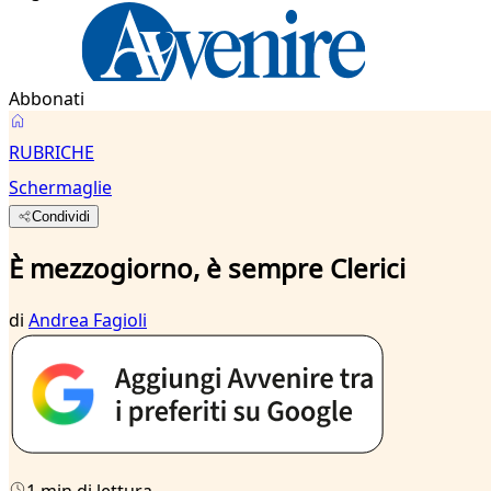
Abbonati
RUBRICHE
Schermaglie
Condividi
È mezzogiorno, è sempre Clerici
di
Andrea Fagioli
1 min di lettura