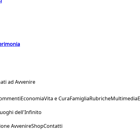
i
cerimonia
ati ad Avvenire
Commenti
Economia
Vita e Cura
Famiglia
Rubriche
Multimedia
uoghi dell'Infinito
ione Avvenire
Shop
Contatti