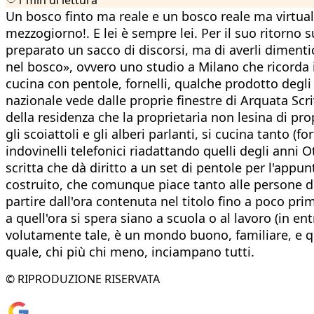
Un bosco finto ma reale e un bosco reale ma virtual
mezzogiorno!. E lei è sempre lei. Per il suo ritorno
preparato un sacco di discorsi, ma di averli dimentic
nel bosco», ovvero uno studio a Milano che ricorda i
cucina con pentole, fornelli, qualche prodotto degli s
nazionale vede dalle proprie finestre di Arquata Scr
della residenza che la proprietaria non lesina di pr
gli scoiattoli e gli alberi parlanti, si cucina tanto 
indovinelli telefonici riadattando quelli degli anni
scritta che dà diritto a un set di pentole per l'appu
costruito, che comunque piace tanto alle persone di 
partire dall'ora contenuta nel titolo fino a poco pr
a quell'ora si spera siano a scuola o al lavoro (in e
volutamente tale, è un mondo buono, familiare, e quel
quale, chi più chi meno, inciampano tutti.
© RIPRODUZIONE RISERVATA