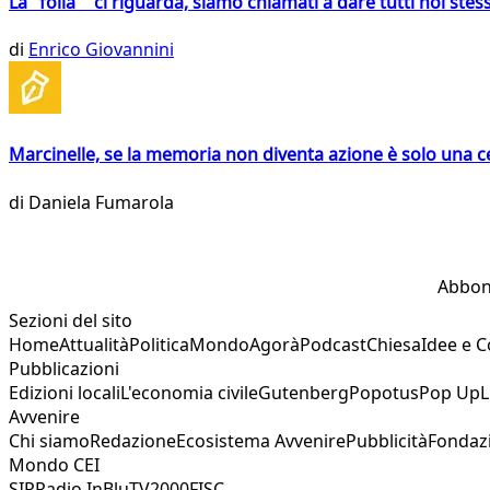
La "folla" ci riguarda, siamo chiamati a dare tutti noi stess
di
Enrico Giovannini
Marcinelle, se la memoria non diventa azione è solo una 
di
Daniela Fumarola
Abbon
Sezioni del sito
Home
Attualità
Politica
Mondo
Agorà
Podcast
Chiesa
Idee e 
Pubblicazioni
Edizioni locali
L'economia civile
Gutenberg
Popotus
Pop Up
L
Avvenire
Chi siamo
Redazione
Ecosistema Avvenire
Pubblicità
Fondaz
Mondo CEI
SIR
Radio InBlu
TV2000
FISC