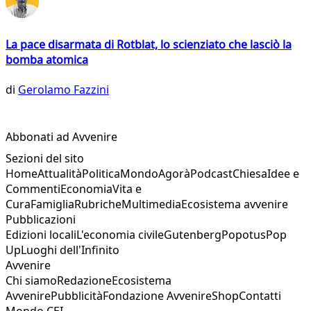
La pace disarmata di Rotblat, lo scienziato che lasciò la
bomba atomica
di
Gerolamo Fazzini
Abbonati ad Avvenire
Sezioni del sito
Home
Attualità
Politica
Mondo
Agorà
Podcast
Chiesa
Idee e
Commenti
Economia
Vita e
Cura
Famiglia
Rubriche
Multimedia
Ecosistema avvenire
Pubblicazioni
Edizioni locali
L'economia civile
Gutenberg
Popotus
Pop
Up
Luoghi dell'Infinito
Avvenire
Chi siamo
Redazione
Ecosistema
Avvenire
Pubblicità
Fondazione Avvenire
Shop
Contatti
Mondo CEI