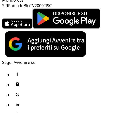
SIR
Radio InBlu
TV2000
FISC
Segui Avvenire su