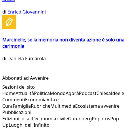
di
Enrico Giovannini
Marcinelle, se la memoria non diventa azione è solo una
cerimonia
di
Daniela Fumarola
Abbonati ad Avvenire
Sezioni del sito
Home
Attualità
Politica
Mondo
Agorà
Podcast
Chiesa
Idee e
Commenti
Economia
Vita e
Cura
Famiglia
Rubriche
Multimedia
Ecosistema avvenire
Pubblicazioni
Edizioni locali
L'economia civile
Gutenberg
Popotus
Pop
Up
Luoghi dell'Infinito