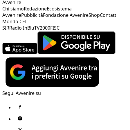
Avvenire
Chi siamo
Redazione
Ecosistema
Avvenire
Pubblicità
Fondazione Avvenire
Shop
Contatti
Mondo CEI
SIR
Radio InBlu
TV2000
FISC
Segui Avvenire su