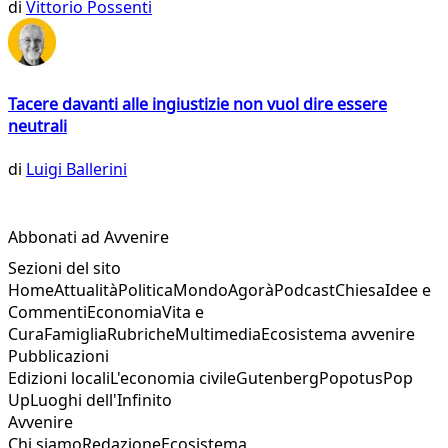
di
Vittorio Possenti
Tacere davanti alle ingiustizie non vuol dire essere
neutrali
di
Luigi Ballerini
Abbonati ad Avvenire
Sezioni del sito
Home
Attualità
Politica
Mondo
Agorà
Podcast
Chiesa
Idee e
Commenti
Economia
Vita e
Cura
Famiglia
Rubriche
Multimedia
Ecosistema avvenire
Pubblicazioni
Edizioni locali
L'economia civile
Gutenberg
Popotus
Pop
Up
Luoghi dell'Infinito
Avvenire
Chi siamo
Redazione
Ecosistema