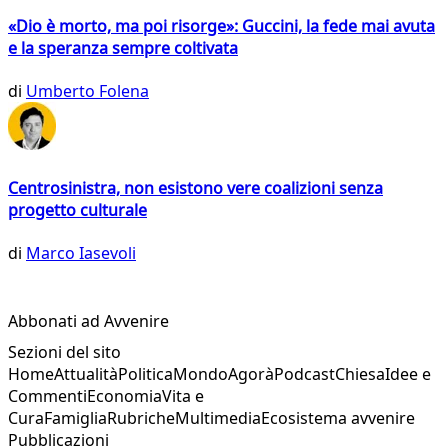
«Dio è morto, ma poi risorge»: Guccini, la fede mai avuta
e la speranza sempre coltivata
di
Umberto Folena
Centrosinistra, non esistono vere coalizioni senza
progetto culturale
di
Marco Iasevoli
Abbonati ad Avvenire
Sezioni del sito
Home
Attualità
Politica
Mondo
Agorà
Podcast
Chiesa
Idee e
Commenti
Economia
Vita e
Cura
Famiglia
Rubriche
Multimedia
Ecosistema avvenire
Pubblicazioni