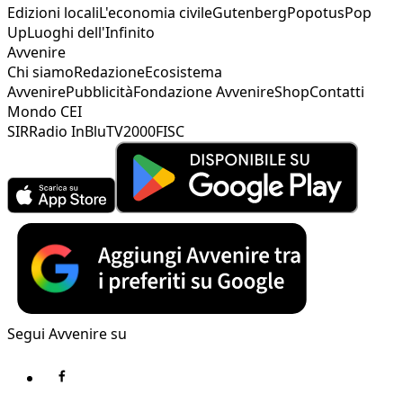
Edizioni locali
L'economia civile
Gutenberg
Popotus
Pop
Up
Luoghi dell'Infinito
Avvenire
Chi siamo
Redazione
Ecosistema
Avvenire
Pubblicità
Fondazione Avvenire
Shop
Contatti
Mondo CEI
SIR
Radio InBlu
TV2000
FISC
Segui Avvenire su