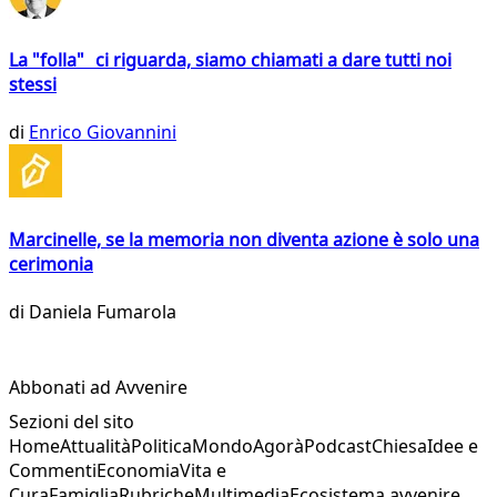
La "folla" ci riguarda, siamo chiamati a dare tutti noi
stessi
di
Enrico Giovannini
Marcinelle, se la memoria non diventa azione è solo una
cerimonia
di
Daniela Fumarola
Abbonati ad Avvenire
Sezioni del sito
Home
Attualità
Politica
Mondo
Agorà
Podcast
Chiesa
Idee e
Commenti
Economia
Vita e
Cura
Famiglia
Rubriche
Multimedia
Ecosistema avvenire