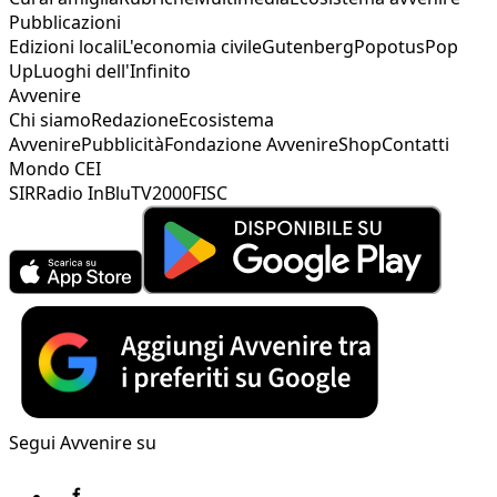
Pubblicazioni
Edizioni locali
L'economia civile
Gutenberg
Popotus
Pop
Up
Luoghi dell'Infinito
Avvenire
Chi siamo
Redazione
Ecosistema
Avvenire
Pubblicità
Fondazione Avvenire
Shop
Contatti
Mondo CEI
SIR
Radio InBlu
TV2000
FISC
Segui Avvenire su