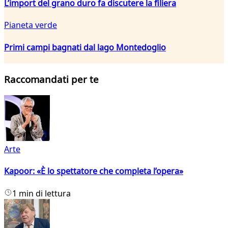
L’import del grano duro fa discutere la filiera
Pianeta verde
Primi campi bagnati dal lago Montedoglio
Raccomandati per te
Arte
Kapoor: «È lo spettatore che completa l’opera»
1 min di lettura