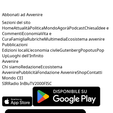
Abbonati ad Avvenire
Sezioni del sito
Home
Attualità
Politica
Mondo
Agorà
Podcast
Chiesa
Idee e
Commenti
Economia
Vita e
Cura
Famiglia
Rubriche
Multimedia
Ecosistema avvenire
Pubblicazioni
Edizioni locali
L'economia civile
Gutenberg
Popotus
Pop
Up
Luoghi dell'Infinito
Avvenire
Chi siamo
Redazione
Ecosistema
Avvenire
Pubblicità
Fondazione Avvenire
Shop
Contatti
Mondo CEI
SIR
Radio InBlu
TV2000
FISC